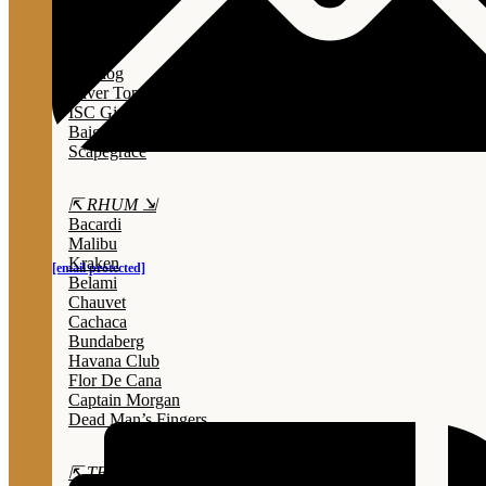
Lady Triệu
Sông Cái
Opihr
Bulldog
Silver Top
ISC Gin
Baigur
Scapegrace
⇱ RHUM ⇲
Bacardi
Malibu
Kraken
[email protected]
Belami
Chauvet
Cachaca
Bundaberg
Havana Club
Flor De Cana
Captain Morgan
Dead Man’s Fingers
⇱ TEQUILA ⇲