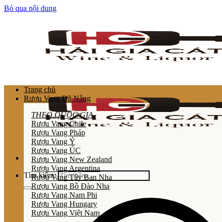
Bỏ qua nội dung
Trang chủ
Rượu Vang Đà Nẵng
THEO QUỐC GIA
Rượu Vang Chile
Rượu Vang Pháp
Rượu Vang Ý
Rượu Vang ÚC
Rượu Vang New Zealand
Rượu Vang Argentina
Tìm kiếm:
Rượu Vang Tây Ban Nha
Rượu Vang Bồ Đào Nha
Rượu Vang Nam Phi
Rượu Vang Hungary
Rượu Vang Việt Nam