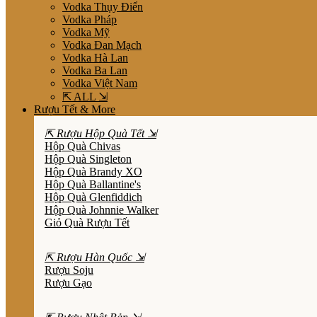
Vodka Thụy Điển
Vodka Pháp
Vodka Mỹ
Vodka Đan Mạch
Vodka Hà Lan
Vodka Ba Lan
Vodka Việt Nam
⇱ ALL ⇲
Rượu Tết & More
⇱ Rượu Hộp Quà Tết ⇲
Hộp Quà Chivas
Hộp Quà Singleton
Hộp Quà Brandy XO
Hộp Quà Ballantine's
Hộp Quà Glenfiddich
Hộp Quà Johnnie Walker
Giỏ Quà Rượu Tết
⇱ Rượu Hàn Quốc ⇲
Rượu Soju
Rượu Gạo