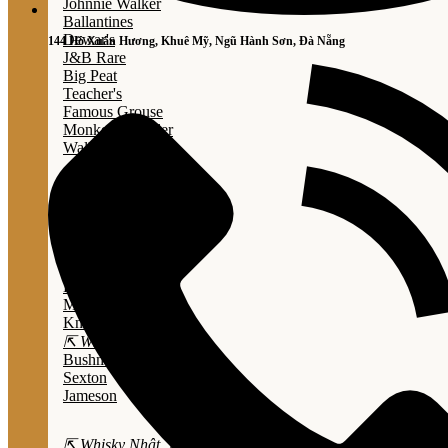
Johnnie Walker
Ballantines
Dewar's
144 Hồ Xuân Hương, Khuê Mỹ, Ngũ Hành Sơn, Đà Nẵng
J&B Rare
Big Peat
Teacher's
Famous Grouse
Monkey Shouder
Wall Street
⇱ Whiskey Mỹ ⇲
Jack Daniel’s
Jim Beam
Wild Turkey
Bulleit Bourbon
Evan Williams
Marker's Mark
Knob Creek
⇱ Whiskey Ailen ⇲
Bushmills
Sexton
Jameson
⇱ Whisky Nhật ⇲