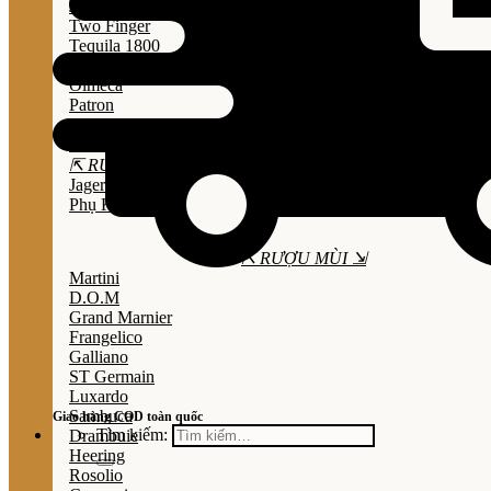
Jose Cuervo
Two Finger
Tequila 1800
Don Julio
Olmeca
Patron
Sauza
Mezcal
⇱ RƯỢU THẢO MỘC ⇲
Jagermeister
Phụ Kiện
⇱ RƯỢU MÙI ⇲
Martini
D.O.M
Grand Marnier
Frangelico
Galliano
ST Germain
Luxardo
Sambuca
Giao hàng COD toàn quốc
Tìm kiếm:
Drambuie
Heering
Rosolio