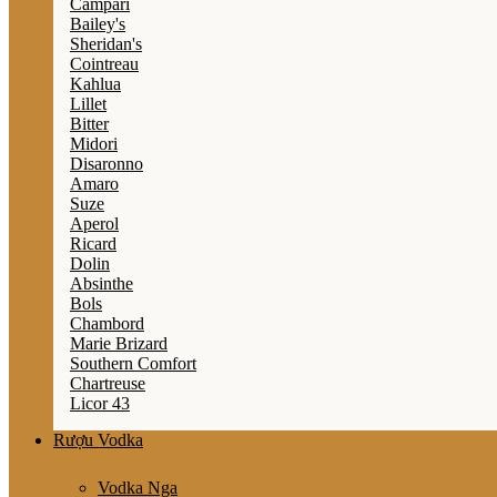
Campari
Bailey's
Sheridan's
Cointreau
Kahlua
Lillet
Bitter
Midori
Disaronno
Amaro
Suze
Aperol
Ricard
Dolin
Absinthe
Bols
Chambord
Marie Brizard
Southern Comfort
Chartreuse
Licor 43
Rượu Vodka
Vodka Nga