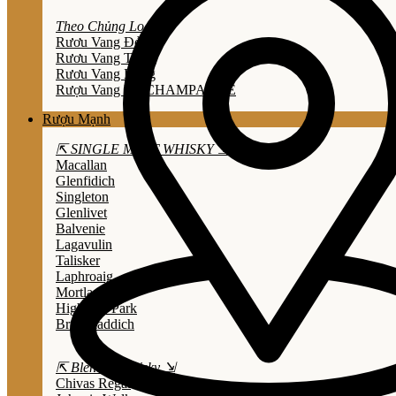
Theo Chủng Loại
Rươu Vang Đỏ
Rươu Vang Trắng
Rươu Vang Hồng
Rượu Vang Nổ/CHAMPAGNE
Rượu Mạnh
⇱ SINGLE MALT WHISKY ⇲
Macallan
Glenfidich
Singleton
Glenlivet
Balvenie
Lagavulin
Talisker
Laphroaig
Mortlach
Highland Park
Bruichladdich
⇱ Blended Whisky ⇲
Chivas Regal