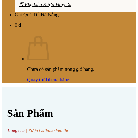
⇱ Phụ kiện Rượu Vang ⇲
Giỏ Quà Tết Đà Nẵng
0
₫
Chưa có sản phẩm trong giỏ hàng.
Quay trở lại cửa hàng
Sản Phẩm
Trang chủ
|
Rượu Galliano Vanilla