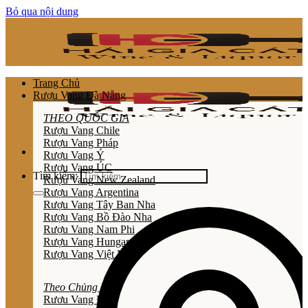
Bỏ qua nội dung
Trang Chủ
Rượu Vang Đà Nẵng
THEO QUỐC GIA
Rượu Vang Chile
Rượu Vang Pháp
Rượu Vang Ý
Rượu Vang ÚC
Tìm kiếm:
Rượu Vang New Zealand
Rượu Vang Argentina
Rượu Vang Tây Ban Nha
Rượu Vang Bồ Đào Nha
Rượu Vang Nam Phi
Rượu Vang Hungary
Rượu Vang Việt Nam
Theo Chủng Loại
Rươu Vang Đỏ