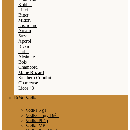
Kahlua
Lillet
Bitter
Midori
Disaronno
Amaro
Suze
Aperol
Ricard
Dolin
Absinthe
Bols
Chambord
Marie Brizard
Southern Comfort
Chartreuse
Licor 43
Rượu Vodka
Vodka Nga
Vodka Thụy Điển
Vodka Pháp
Vodka Mỹ