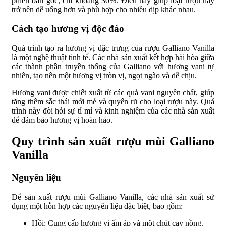
phiên bản gốc, chỉ khoảng 30%. Điều này giúp loại rượu này
trở nên dễ uống hơn và phù hợp cho nhiều dịp khác nhau.
Cách tạo hương vị độc đáo
Quá trình tạo ra hương vị đặc trưng của rượu Galliano Vanilla
là một nghệ thuật tinh tế. Các nhà sản xuất kết hợp hài hòa giữa
các thành phần truyền thống của Galliano với hương vani tự
nhiên, tạo nên một hương vị tròn vị, ngọt ngào và dễ chịu.
Hương vani được chiết xuất từ các quả vani nguyên chất, giúp
tăng thêm sắc thái mới mẻ và quyến rũ cho loại rượu này. Quá
trình này đòi hỏi sự tỉ mỉ và kinh nghiệm của các nhà sản xuất
để đảm bảo hương vị hoàn hảo.
Quy trình sản xuất rượu mùi Galliano
Vanilla
Nguyên liệu
Để sản xuất rượu mùi Galliano Vanilla, các nhà sản xuất sử
dụng một hỗn hợp các nguyên liệu đặc biệt, bao gồm:
Hồi: Cung cấp hương vị ấm áp và một chút cay nồng.