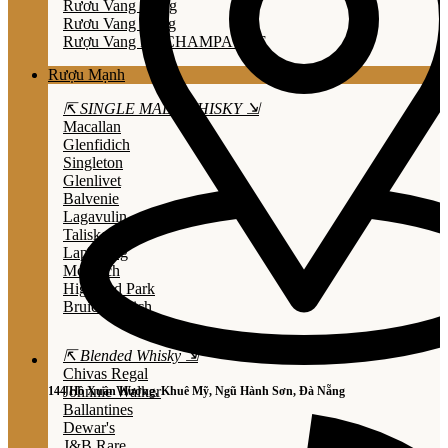
Rươu Vang Trắng
Rươu Vang Hồng
Rượu Vang Nổ/CHAMPAGNE
Rượu Mạnh
⇱ SINGLE MALT WHISKY ⇲
Macallan
Glenfidich
Singleton
Glenlivet
Balvenie
Lagavulin
Talisker
Laphroaig
Mortlach
Highland Park
Bruichladdich
⇱ Blended Whisky ⇲
Chivas Regal
Johnnie Walker
144 Hồ Xuân Hương, Khuê Mỹ, Ngũ Hành Sơn, Đà Nẵng
Ballantines
Dewar's
J&B Rare