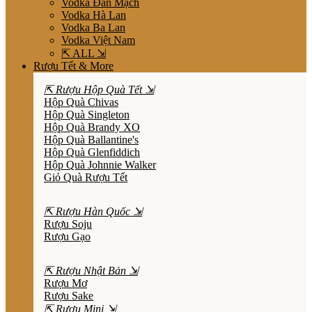
Vodka Đan Mạch
Vodka Hà Lan
Vodka Ba Lan
Vodka Việt Nam
⇱ ALL ⇲
Rượu Tết & More
⇱ Rượu Hộp Quà Tết ⇲
Hộp Quà Chivas
Hộp Quà Singleton
Hộp Quà Brandy XO
Hộp Quà Ballantine's
Hộp Quà Glenfiddich
Hộp Quà Johnnie Walker
Giỏ Quà Rượu Tết
⇱ Rượu Hàn Quốc ⇲
Rượu Soju
Rượu Gạo
⇱ Rượu Nhật Bản ⇲
Rượu Mơ
Rượu Sake
⇱ Rượu Mini ⇲