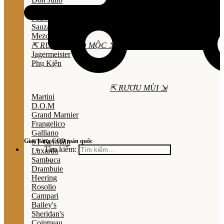
Olmeca
Patron
Sauza
Mezcal
⇱ RƯỢU THẢO MỘC ⇲
Jagermeister
Phụ Kiện
⇱ RƯỢU MÙI ⇲
Martini
D.O.M
Grand Marnier
Frangelico
Galliano
Giao hàng COD toàn quốc
ST Germain
Tìm kiếm:
Luxardo
Sambuca
Drambuie
Heering
Rosolio
Campari
Bailey's
Sheridan's
Cointreau