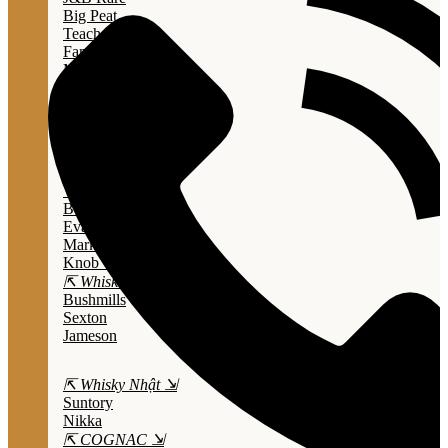
Big Peat
Teacher's
Famous Grouse
Monkey Shouder
Wall Street
⇱ Whiskey Mỹ ⇲
Jack Daniel’s
Jim Beam
Wild Turkey
Bulleit Bourbon
Evan Williams
Marker's Mark
Knob Creek
⇱ Whiskey Ailen ⇲
Bushmills
Sexton
Jameson
⇱ Whisky Nhật ⇲
Suntory
Nikka
⇱ COGNAC ⇲