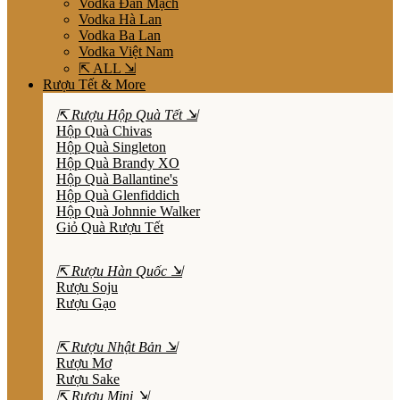
Vodka Đan Mạch
Vodka Hà Lan
Vodka Ba Lan
Vodka Việt Nam
⇱ ALL ⇲
Rượu Tết & More
⇱ Rượu Hộp Quà Tết ⇲
Hộp Quà Chivas
Hộp Quà Singleton
Hộp Quà Brandy XO
Hộp Quà Ballantine's
Hộp Quà Glenfiddich
Hộp Quà Johnnie Walker
Giỏ Quà Rượu Tết
⇱ Rượu Hàn Quốc ⇲
Rượu Soju
Rượu Gạo
⇱ Rượu Nhật Bản ⇲
Rượu Mơ
Rượu Sake
⇱ Rượu Mini ⇲