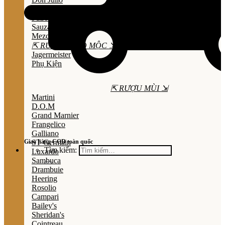
Olmeca
Patron
Sauza
Mezcal
⇱ RƯỢU THẢO MỘC ⇲
Jagermeister
Phụ Kiện
⇱ RƯỢU MÙI ⇲
Martini
D.O.M
Grand Marnier
Frangelico
Galliano
Giao hàng COD toàn quốc
ST Germain
Tìm kiếm:
Luxardo
Sambuca
Drambuie
Heering
Rosolio
Campari
Bailey's
Sheridan's
Cointreau