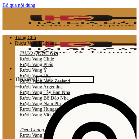
Bỏ qua nội dung
Trang Chủ
Rượu Vang Đà Nẵng
THEO QUỐC GIA
Rượu Vang Chile
Rượu Vang Pháp
Rượu Vang Ý
Rượu Vang ÚC
Tìm kiếm:
Rượu Vang New Zealand
Rượu Vang Argentina
Rượu Vang Tây Ban Nha
Rượu Vang Bồ Đào Nha
Rượu Vang Nam Phi
Rượu Vang Hungary
Rượu Vang Việt Nam
Theo Chủng Loại
Rươu Vang Đỏ