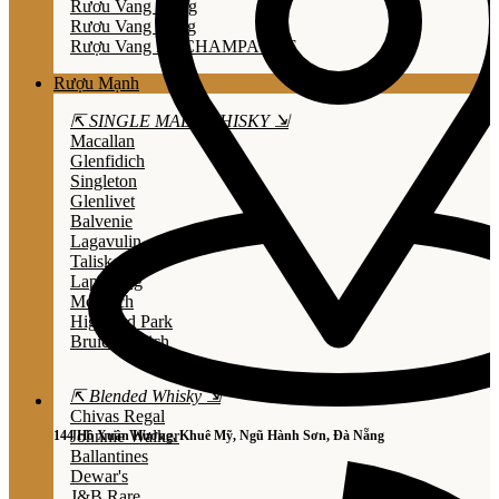
Rươu Vang Trắng
Rươu Vang Hồng
Rượu Vang Nổ/CHAMPAGNE
Rượu Mạnh
⇱ SINGLE MALT WHISKY ⇲
Macallan
Glenfidich
Singleton
Glenlivet
Balvenie
Lagavulin
Talisker
Laphroaig
Mortlach
Highland Park
Bruichladdich
⇱ Blended Whisky ⇲
Chivas Regal
Johnnie Walker
144 Hồ Xuân Hương, Khuê Mỹ, Ngũ Hành Sơn, Đà Nẵng
Ballantines
Dewar's
J&B Rare