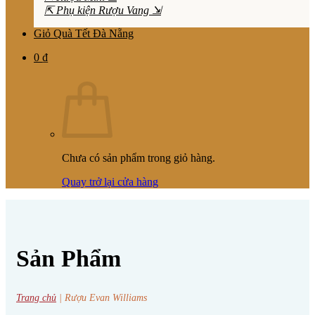
⇱ Phụ kiện Rượu Vang ⇲
Giỏ Quà Tết Đà Nẵng
0
₫
Chưa có sản phẩm trong giỏ hàng.
Quay trở lại cửa hàng
Sản Phẩm
Trang chủ
|
Rượu Evan Williams