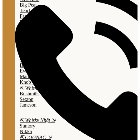
Big Peat
Teacher's
Famous Grouse
Monkey Shouder
Wall Street
⇱ Whiskey Mỹ ⇲
Jack Daniel’s
Jim Beam
Wild Turkey
Bulleit Bourbon
Evan Williams
Marker's Mark
Knob Creek
⇱ Whiskey Ailen ⇲
Bushmills
Sexton
Jameson
⇱ Whisky Nhật ⇲
Suntory
Nikka
⇱ COGNAC ⇲