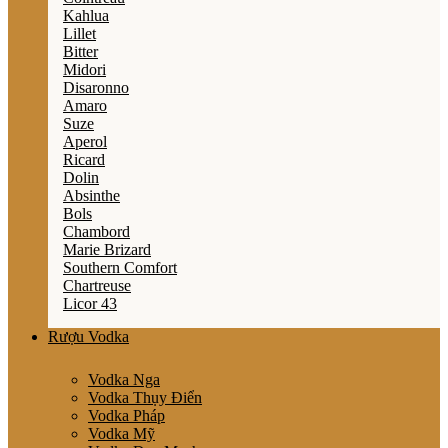
Kahlua
Lillet
Bitter
Midori
Disaronno
Amaro
Suze
Aperol
Ricard
Dolin
Absinthe
Bols
Chambord
Marie Brizard
Southern Comfort
Chartreuse
Licor 43
Rượu Vodka
Vodka Nga
Vodka Thụy Điển
Vodka Pháp
Vodka Mỹ