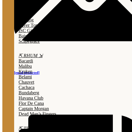
Lady Triệu
Sông Cái
Opihr
Bulldog
Silver Top
ISC Gin
Baigur
Scapegrace
⇱ RHUM ⇲
Bacardi
Malibu
Kraken
[email protected]
Belami
Chauvet
Cachaca
Bundaberg
Havana Club
Flor De Cana
Captain Morgan
Dead Man’s Fingers
⇱ TEQUILA ⇲