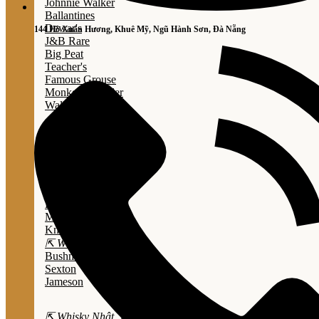
Johnnie Walker
Ballantines
Dewar's
144 Hồ Xuân Hương, Khuê Mỹ, Ngũ Hành Sơn, Đà Nẵng
J&B Rare
Big Peat
Teacher's
Famous Grouse
Monkey Shouder
Wall Street
⇱ Whiskey Mỹ ⇲
Jack Daniel’s
Jim Beam
Wild Turkey
Bulleit Bourbon
Evan Williams
Marker's Mark
Knob Creek
⇱ Whiskey Ailen ⇲
Bushmills
Sexton
Jameson
⇱ Whisky Nhật ⇲