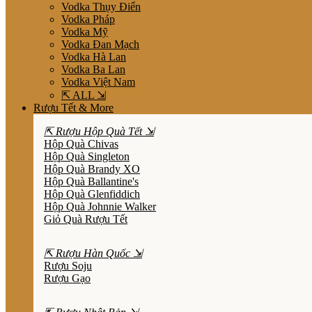
Vodka Thụy Điển
Vodka Pháp
Vodka Mỹ
Vodka Đan Mạch
Vodka Hà Lan
Vodka Ba Lan
Vodka Việt Nam
⇱ ALL ⇲
Rượu Tết & More
⇱ Rượu Hộp Quà Tết ⇲
Hộp Quà Chivas
Hộp Quà Singleton
Hộp Quà Brandy XO
Hộp Quà Ballantine's
Hộp Quà Glenfiddich
Hộp Quà Johnnie Walker
Giỏ Quà Rượu Tết
⇱ Rượu Hàn Quốc ⇲
Rượu Soju
Rượu Gạo