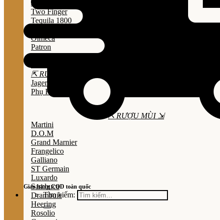
Jose Cuervo
Two Finger
Tequila 1800
Don Julio
Olmeca
Patron
Sauza
Mezcal
⇱ RƯỢU THẢO MỘC ⇲
Jagermeister
Phụ Kiện
⇱ RƯỢU MÙI ⇲
Martini
D.O.M
Grand Marnier
Frangelico
Galliano
ST Germain
Luxardo
Sambuca
Giao hàng COD toàn quốc
Tìm kiếm:
Drambuie
Heering
Rosolio