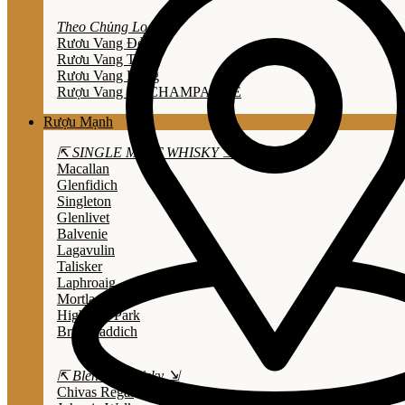
Theo Chủng Loại
Rươu Vang Đỏ
Rươu Vang Trắng
Rươu Vang Hồng
Rượu Vang Nổ/CHAMPAGNE
Rượu Mạnh
⇱ SINGLE MALT WHISKY ⇲
Macallan
Glenfidich
Singleton
Glenlivet
Balvenie
Lagavulin
Talisker
Laphroaig
Mortlach
Highland Park
Bruichladdich
⇱ Blended Whisky ⇲
Chivas Regal