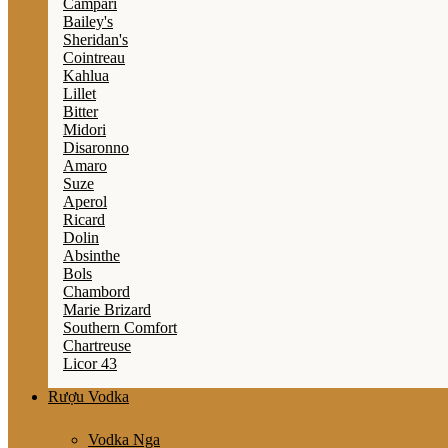
Campari
Bailey's
Sheridan's
Cointreau
Kahlua
Lillet
Bitter
Midori
Disaronno
Amaro
Suze
Aperol
Ricard
Dolin
Absinthe
Bols
Chambord
Marie Brizard
Southern Comfort
Chartreuse
Licor 43
Rượu Vodka
Vodka Nga