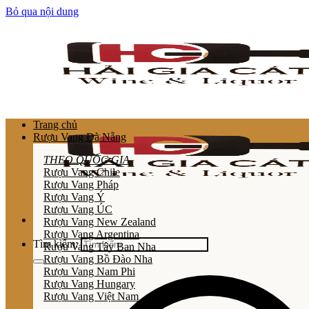
Bỏ qua nội dung
Trang chủ
Rượu Vang Đà Nẵng
THEO QUỐC GIA
Rượu Vang Chile
Rượu Vang Pháp
Rượu Vang Ý
Rượu Vang ÚC
Rượu Vang New Zealand
Rượu Vang Argentina
Tìm kiếm:
Rượu Vang Tây Ban Nha
Rượu Vang Bồ Đào Nha
Rượu Vang Nam Phi
Rượu Vang Hungary
Rượu Vang Việt Nam