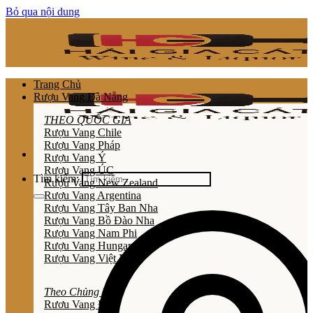
Bỏ qua nội dung
Trang Chủ
Rượu Vang Đà Nẵng
THEO QUỐC GIA
Rượu Vang Chile
Rượu Vang Pháp
Rượu Vang Ý
Rượu Vang ÚC
Tìm kiếm:
Rượu Vang New Zealand
Rượu Vang Argentina
Rượu Vang Tây Ban Nha
Rượu Vang Bồ Đào Nha
Rượu Vang Nam Phi
Rượu Vang Hungary
Rượu Vang Việt Nam
Theo Chủng Loại
Rươu Vang Đỏ