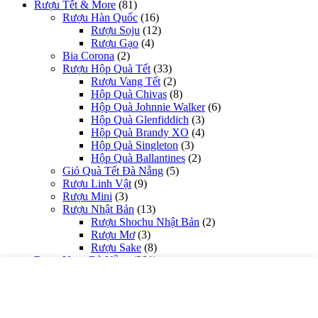
Rượu Tết & More
(81)
Rượu Hàn Quốc
(16)
Rượu Soju
(12)
Rượu Gạo
(4)
Bia Corona
(2)
Rượu Hộp Quà Tết
(33)
Rượu Vang Tết
(2)
Hộp Quà Chivas
(8)
Hộp Quà Johnnie Walker
(6)
Hộp Quà Glenfiddich
(3)
Hộp Quà Brandy XO
(4)
Hộp Quà Singleton
(3)
Hộp Quà Ballantines
(2)
Giỏ Quà Tết Đà Nẵng
(5)
Rượu Linh Vật
(9)
Rượu Mini
(3)
Rượu Nhật Bản
(13)
Rượu Shochu Nhật Bản
(2)
Rượu Mơ
(3)
Rượu Sake
(8)
Rượu Vang Đà Nẵng
(281)
Theo Quốc Gia
(221)
Rượu Vang Mỹ
(5)
Rượu Vang Nam Phi
(9)
Rượu Vang Chile
(50)