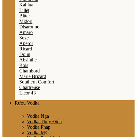
Kahlua
Lillet
Bitter
Midori
Disaronno
Amaro
Suze
Aperol
Ricard
Dolin
Absinthe
Bols
Chambord
Marie Brizard
Southern Comfort
Chartreuse
Licor 43
Rượu Vodka
Vodka Nga
Vodka Thụy Điển
Vodka Pháp
Vodka Mỹ