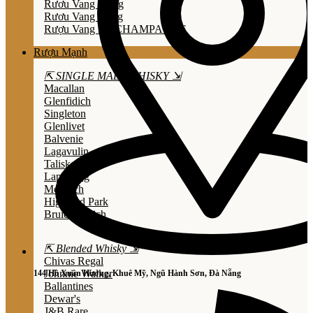
Rươu Vang Trắng
Rươu Vang Hồng
Rượu Vang Nổ/CHAMPAGNE
Rượu Mạnh
⇱ SINGLE MALT WHISKY ⇲
Macallan
Glenfidich
Singleton
Glenlivet
Balvenie
Lagavulin
Talisker
Laphroaig
Mortlach
Highland Park
Bruichladdich
⇱ Blended Whisky ⇲
Chivas Regal
Johnnie Walker
144 Hồ Xuân Hương, Khuê Mỹ, Ngũ Hành Sơn, Đà Nẵng
Ballantines
Dewar's
J&B Rare