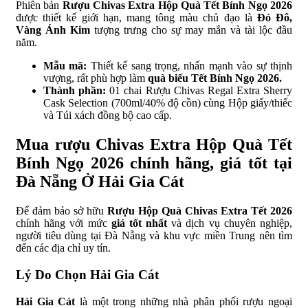
Phiên bản
Rượu Chivas Extra Hộp Quà Tết Bính Ngọ 2026
được thiết kế giới hạn, mang tông màu chủ đạo là
Đỏ Đô,
Vàng Ánh Kim
tượng trưng cho sự may mắn và tài lộc đầu
năm.
Mẫu mã:
Thiết kế sang trọng, nhấn mạnh vào sự thịnh
vượng, rất phù hợp làm
quà biếu Tết Bính Ngọ 2026.
Thành phần:
01 chai Rượu Chivas Regal Extra Sherry
Cask Selection (700ml/40% độ cồn) cùng Hộp giấy/thiếc
và Túi xách đồng bộ cao cấp.
Mua rượu Chivas Extra Hộp Quà Tết
Bính Ngọ 2026 chính hãng, giá tốt tại
Đà Nẵng Ở Hải Gia Cát
Để đảm bảo sở hữu
Rượu Hộp Quà Chivas Extra Tết 2026
chính hãng với mức
giá tốt nhất
và dịch vụ chuyên nghiệp,
người tiêu dùng tại Đà Nẵng và khu vực miền Trung nên tìm
đến các địa chỉ uy tín.
Lý Do Chọn Hải Gia Cát
Hải Gia Cát
là một trong những nhà phân phối rượu ngoại