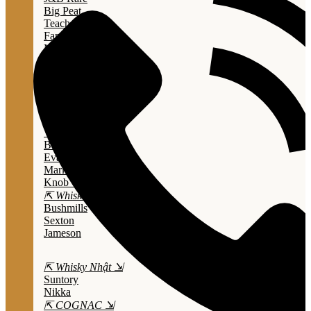
Big Peat
Teacher's
Famous Grouse
Monkey Shouder
Wall Street
⇱ Whiskey Mỹ ⇲
Jack Daniel’s
Jim Beam
Wild Turkey
Bulleit Bourbon
Evan Williams
Marker's Mark
Knob Creek
⇱ Whiskey Ailen ⇲
Bushmills
Sexton
Jameson
⇱ Whisky Nhật ⇲
Suntory
Nikka
⇱ COGNAC ⇲