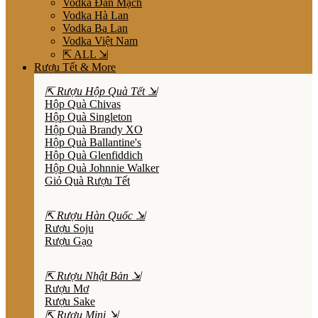
Vodka Đan Mạch
Vodka Hà Lan
Vodka Ba Lan
Vodka Việt Nam
⇱ ALL ⇲
Rượu Tết & More
⇱ Rượu Hộp Quà Tết ⇲
Hộp Quà Chivas
Hộp Quà Singleton
Hộp Quà Brandy XO
Hộp Quà Ballantine's
Hộp Quà Glenfiddich
Hộp Quà Johnnie Walker
Giỏ Quà Rượu Tết
⇱ Rượu Hàn Quốc ⇲
Rượu Soju
Rượu Gạo
⇱ Rượu Nhật Bản ⇲
Rượu Mơ
Rượu Sake
⇱ Rượu Mini ⇲