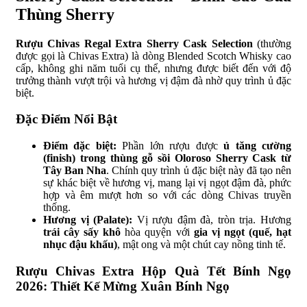
Thùng Sherry
Rượu Chivas Regal Extra Sherry Cask Selection
(thường
được gọi là Chivas Extra) là dòng Blended Scotch Whisky cao
cấp, không ghi năm tuổi cụ thể, nhưng được biết đến với độ
trưởng thành vượt trội và hương vị đậm đà nhờ quy trình ủ đặc
biệt.
Đặc Điểm Nổi Bật
Điểm đặc biệt:
Phần lớn rượu được
ủ tăng cường
(finish) trong thùng gỗ sồi Oloroso Sherry Cask từ
Tây Ban Nha
. Chính quy trình ủ đặc biệt này đã tạo nên
sự khác biệt về hương vị, mang lại vị ngọt đậm đà, phức
hợp và êm mượt hơn so với các dòng Chivas truyền
thống.
Hương vị (Palate):
Vị rượu đậm đà, tròn trịa. Hương
trái cây sấy khô
hòa quyện với
gia vị ngọt (quế, hạt
nhục đậu khấu)
, mật ong và một chút cay nồng tinh tế.
Rượu Chivas Extra Hộp Quà Tết Bính Ngọ
2026: Thiết Kế Mừng Xuân Bính Ngọ