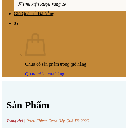
⇱ Phụ kiện Rượu Vang ⇲
Giỏ Quà Tết Đà Nẵng
0
₫
Chưa có sản phẩm trong giỏ hàng.
Quay trở lại cửa hàng
Sản Phẩm
Trang chủ
|
Rượu Chivas Extra Hộp Quà Tết 2026