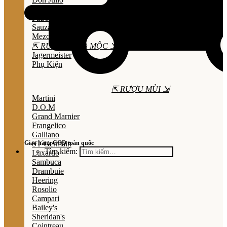
Olmeca
Patron
Sauza
Mezcal
⇱ RƯỢU THẢO MỘC ⇲
Jagermeister
Phụ Kiện
⇱ RƯỢU MÙI ⇲
Martini
D.O.M
Grand Marnier
Frangelico
Galliano
Giao hàng COD toàn quốc
ST Germain
Tìm kiếm:
Luxardo
Sambuca
Drambuie
Heering
Rosolio
Campari
Bailey's
Sheridan's
Cointreau