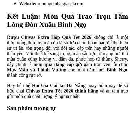
Website:
ruoungoaihaigiacat.com
Kết Luận: Món Quà Trao Trọn Tấm
Lòng Đón Xuân Bính Ngọ
Rượu Chivas Extra Hộp Quà Tết 2026
không chỉ là một
thức uống tinh túy mà còn là sự lựa chọn hoàn hảo để thể hiện
sự tri ân, tôn trọng đối với đối tác, cấp trên hay những người
thân yêu. Với thiết kế sang trọng, màu sắc rực rỡ mang hơi thở
mùa xuân cùng hương vị đậm đà, phức hợp từ thùng Sherry,
đây chính là
món quà đẳng cấp
gửi gắm trọn vẹn lời chúc
May Mắn và Thịnh Vượng
cho một năm mới
Bính Ngọ
thành công rực rỡ.
Hãy liên hệ
Hải Gia Cát tại Đà Nẵng
ngay hôm nay để sở
hữu chai
Chivas Extra Tết 2026 chính hãng
và an tâm trao
gửi món quà chất lượng, ý nghĩa nhất!
Sản phẩm tương tự