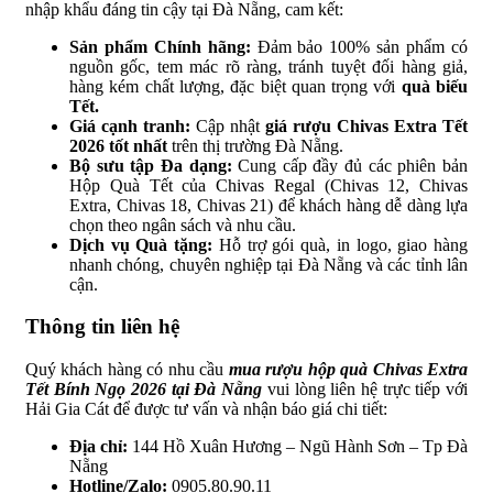
nhập khẩu đáng tin cậy tại Đà Nẵng, cam kết:
Sản phẩm Chính hãng:
Đảm bảo 100% sản phẩm có
nguồn gốc, tem mác rõ ràng, tránh tuyệt đối hàng giả,
hàng kém chất lượng, đặc biệt quan trọng với
quà biếu
Tết.
Giá cạnh tranh:
Cập nhật
giá rượu Chivas Extra Tết
2026 tốt nhất
trên thị trường Đà Nẵng.
Bộ sưu tập Đa dạng:
Cung cấp đầy đủ các phiên bản
Hộp Quà Tết của Chivas Regal (Chivas 12, Chivas
Extra, Chivas 18, Chivas 21) để khách hàng dễ dàng lựa
chọn theo ngân sách và nhu cầu.
Dịch vụ Quà tặng:
Hỗ trợ gói quà, in logo, giao hàng
nhanh chóng, chuyên nghiệp tại Đà Nẵng và các tỉnh lân
cận.
Thông tin liên hệ
Quý khách hàng có nhu cầu
mua rượu hộp quà Chivas Extra
Tết Bính Ngọ 2026 tại Đà Nẵng
vui lòng liên hệ trực tiếp với
Hải Gia Cát để được tư vấn và nhận báo giá chi tiết:
Địa chỉ:
144 Hồ Xuân Hương – Ngũ Hành Sơn – Tp Đà
Nẵng
Hotline/Zalo:
0905.80.90.11