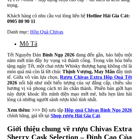
trọng.
Khách hàng có nhu cầu vui lòng liên hệ
Hotline Hải Gia Cát:
0905 80 90 11
Danh mục:
Hộp Quà Chivas
Mô Tả
Tết Nguyên Đán
Bính Ngọ 2026
đang đến gần, báo hiệu một
năm mới tràn đầy hy vọng và thành công. Trong văn hóa biếu
tặng ngày Tết, một chai rượu Whisky thượng hạng không chỉ là
món quà mà còn là lời chúc
Thịnh Vượng, May Mắn
đầy tinh
tế. Giữa vô vàn lựa chọn,
Rượu Chivas Extra Hộp Quà Tết
2026
nổi bật như một biểu tượng của sự đẳng cấp, chiều sâu
hương vị và phong cách tri ân chân thành. Phiên bản giới hạn
này được khoác lên mình diện mạo mới mẻ, hứa hẹn làm hài
lòng cả những người sành rượu khó tính nhất.
Xem thêm: >>>
Bộ sưu tập
Hộp quà Chivas Bính Ngọ 2026
chính hãng, giá tốt tại
Shop rượu Hải Gia Cát
.
Giới thiệu chung về rượu Chivas Extra
Sherry Cask Selection – Đỉnh Cao Của