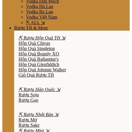
Vodka Đan Mạch
Vodka Hà Lan
Vodka Ba Lan
Vodka Việt Nam
⇱ ALL ⇲
Rượu Tết & More
⇱ Rượu Hộp Quà Tết ⇲
Hộp Quà Chivas
Hộp Quà Singleton
Hộp Quà Brandy XO
Hộp Quà Ballantine's
Hộp Quà Glenfiddich
Hộp Quà Johnnie Walker
Giỏ Quà Rượu Tết
⇱ Rượu Hàn Quốc ⇲
Rượu Soju
Rượu Gạo
⇱ Rượu Nhật Bản ⇲
Rượu Mơ
Rượu Sake
⇱ Rượu Mini ⇲