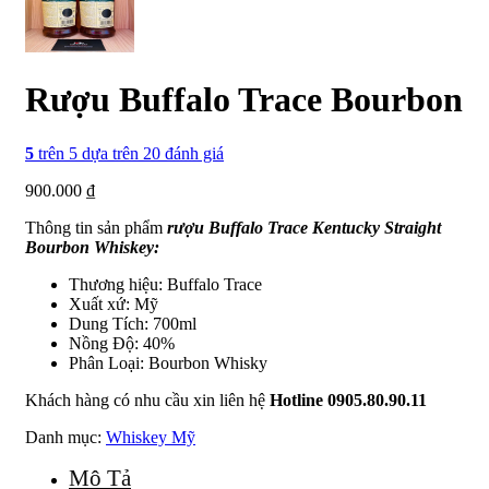
Rượu Buffalo Trace Bourbon
5
trên 5 dựa trên
20
đánh giá
900.000
₫
Thông tin sản phẩm
rượu Buffalo Trace Kentucky Straight
Bourbon Whiskey:
Thương hiệu: Buffalo Trace
Xuất xứ: Mỹ
Dung Tích: 700ml
Nồng Độ: 40%
Phân Loại: Bourbon Whisky
Khách hàng có nhu cầu xin liên hệ
Hotline 0905.80.90.11
Danh mục:
Whiskey Mỹ
Mô Tả