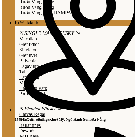
Rươu Vang Trắng
Rươu Vang Hồng
Rượu Vang Nổ/CHAMPAGNE
Rượu Mạnh
⇱ SINGLE MALT WHISKY ⇲
Macallan
Glenfidich
Singleton
Glenlivet
Balvenie
Lagavulin
Talisker
Laphroaig
Mortlach
Highland Park
Bruichladdich
⇱ Blended Whisky ⇲
Chivas Regal
Johnnie Walker
144 Hồ Xuân Hương, Khuê Mỹ, Ngũ Hành Sơn, Đà Nẵng
Ballantines
Dewar's
J&B Rare