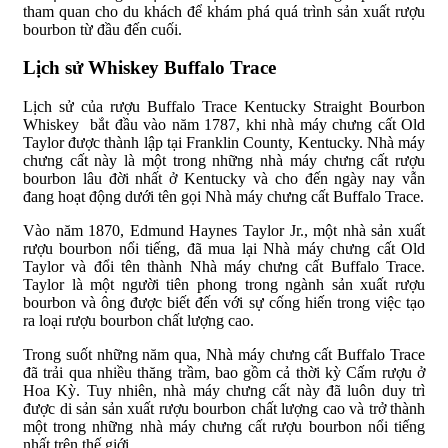
tham quan cho du khách để khám phá quá trình sản xuất rượu
bourbon từ đầu đến cuối.
Lịch sử Whiskey Buffalo Trace
Lịch sử của rượu Buffalo Trace Kentucky Straight Bourbon
Whiskey bắt đầu vào năm 1787, khi nhà máy chưng cất Old
Taylor được thành lập tại Franklin County, Kentucky. Nhà máy
chưng cất này là một trong những nhà máy chưng cất rượu
bourbon lâu đời nhất ở Kentucky và cho đến ngày nay vẫn
đang hoạt động dưới tên gọi Nhà máy chưng cất Buffalo Trace.
Vào năm 1870, Edmund Haynes Taylor Jr., một nhà sản xuất
rượu bourbon nổi tiếng, đã mua lại Nhà máy chưng cất Old
Taylor và đổi tên thành Nhà máy chưng cất Buffalo Trace.
Taylor là một người tiên phong trong ngành sản xuất rượu
bourbon và ông được biết đến với sự cống hiến trong việc tạo
ra loại rượu bourbon chất lượng cao.
Trong suốt những năm qua, Nhà máy chưng cất Buffalo Trace
đã trải qua nhiều thăng trầm, bao gồm cả thời kỳ Cấm rượu ở
Hoa Kỳ. Tuy nhiên, nhà máy chưng cất này đã luôn duy trì
được di sản sản xuất rượu bourbon chất lượng cao và trở thành
một trong những nhà máy chưng cất rượu bourbon nổi tiếng
nhất trên thế giới.