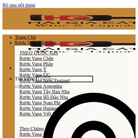
Bỏ qua nội dung
Trang Chủ
Rượu Vang Đà Nẵng
THEO QUỐC GIA
Rượu Vang Chile
Rượu Vang Pháp
Rượu Vang Ý
Rượu Vang ÚC
Tìm kiếm:
Rượu Vang New Zealand
Rượu Vang Argentina
Rượu Vang Tây Ban Nha
Rượu Vang Bồ Đào Nha
Rượu Vang Nam Phi
Rượu Vang Hungary
Rượu Vang Việt Nam
Theo Chủng Loại
Rươu Vang Đỏ