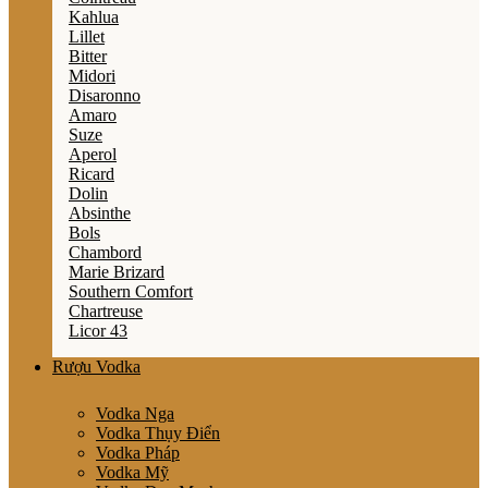
Kahlua
Lillet
Bitter
Midori
Disaronno
Amaro
Suze
Aperol
Ricard
Dolin
Absinthe
Bols
Chambord
Marie Brizard
Southern Comfort
Chartreuse
Licor 43
Rượu Vodka
Vodka Nga
Vodka Thụy Điển
Vodka Pháp
Vodka Mỹ