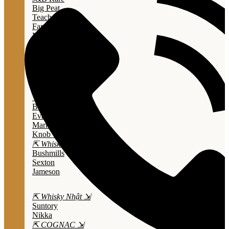
Big Peat
Teacher's
Famous Grouse
Monkey Shouder
Wall Street
⇱ Whiskey Mỹ ⇲
Jack Daniel’s
Jim Beam
Wild Turkey
Bulleit Bourbon
Evan Williams
Marker's Mark
Knob Creek
⇱ Whiskey Ailen ⇲
Bushmills
Sexton
Jameson
⇱ Whisky Nhật ⇲
Suntory
Nikka
⇱ COGNAC ⇲