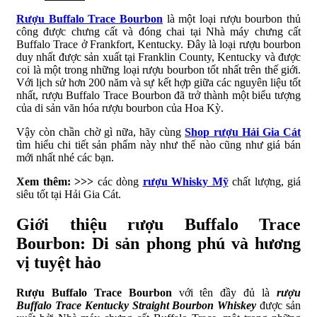
Rượu Buffalo Trace Bourbon
là một loại rượu bourbon thủ
công được chưng cất và đóng chai tại Nhà máy chưng cất
Buffalo Trace ở Frankfort, Kentucky. Đây là loại rượu bourbon
duy nhất được sản xuất tại Franklin County, Kentucky và được
coi là một trong những loại rượu bourbon tốt nhất trên thế giới.
Với lịch sử hơn 200 năm và sự kết hợp giữa các nguyên liệu tốt
nhất, rượu Buffalo Trace Bourbon đã trở thành một biểu tượng
của di sản văn hóa rượu bourbon của Hoa Kỳ.
Vậy còn chần chờ gì nữa, hãy cùng
Shop rượu Hải Gia Cát
tìm hiểu chi tiết sản phẩm này như thế nào cũng như giá bán
mới nhất nhé các bạn.
Xem thêm: >>>
các dòng
rượu Whisky Mỹ
chất lượng, giá
siêu tốt tại Hải Gia Cát.
Giới thiệu rượu Buffalo Trace
Bourbon: Di sản phong phú và hương
vị tuyệt hảo
Rượu Buffalo Trace Bourbon
với tên đầy đủ là
rượu
Buffalo Trace Kentucky Straight Bourbon Whiskey
được sản