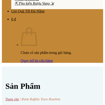
⇱ Phụ kiện Rượu Vang ⇲
Giỏ Quà Tết Đà Nẵng
0
₫
Chưa có sản phẩm trong giỏ hàng.
Quay trở lại cửa hàng
Sản Phẩm
Trang chủ
|
Rượu Buffalo Trace Bourbon