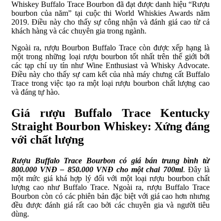
Whiskey Buffalo Trace Bourbon đã đạt được danh hiệu “Rượu
bourbon của năm” tại cuộc thi World Whiskies Awards năm
2019. Điều này cho thấy sự công nhận và đánh giá cao từ cả
khách hàng và các chuyên gia trong ngành.
Ngoài ra, rượu Bourbon Buffalo Trace còn được xếp hạng là
một trong những loại rượu bourbon tốt nhất trên thế giới bởi
các tạp chí uy tín như Wine Enthusiast và Whisky Advocate.
Điều này cho thấy sự cam kết của nhà máy chưng cất Buffalo
Trace trong việc tạo ra một loại rượu bourbon chất lượng cao
và đáng tự hào.
Giá rượu Buffalo Trace Kentucky
Straight Bourbon Whiskey: Xứng đáng
với chất lượng
Rượu Buffalo Trace Bourbon có giá bán trung bình từ
800.000 VNĐ – 850.000 VNĐ cho một chai 700ml
. Đây là
một mức giá khá hợp lý đối với một loại rượu bourbon chất
lượng cao như Buffalo Trace. Ngoài ra, rượu Buffalo Trace
Bourbon còn có các phiên bản đặc biệt với giá cao hơn nhưng
đều được đánh giá rất cao bởi các chuyên gia và người tiêu
dùng.