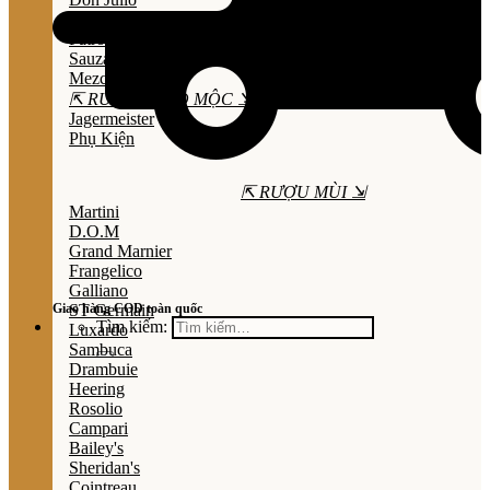
Olmeca
Patron
Sauza
Mezcal
⇱ RƯỢU THẢO MỘC ⇲
Jagermeister
Phụ Kiện
⇱ RƯỢU MÙI ⇲
Martini
D.O.M
Grand Marnier
Frangelico
Galliano
Giao hàng COD toàn quốc
ST Germain
Tìm kiếm:
Luxardo
Sambuca
Drambuie
Heering
Rosolio
Campari
Bailey's
Sheridan's
Cointreau