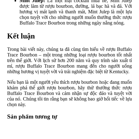
Mint Julep:
Là một loại cocktail mùa hè, Mint Julep
được làm từ rượu bourbon, đường, lá bạc hà và đá. Với
hương vị mát lạnh và thanh mát, Mint Julep là một lựa
chọn tuyệt vời cho những người muốn thưởng thức rượu
Buffalo Trace Bourbon trong những ngày nắng nóng.
Kết luận
Trong bài viết này, chúng ta đã cùng tìm hiểu về rượu Buffalo
Trace Bourbon – một trong những loại rượu bourbon tốt nhất
trên thế giới. Với lịch sử hơn 200 năm và quy trình sản xuất tỉ
mỉ, rượu Buffalo Trace Bourbon mang đến cho người uống
những hương vị tuyệt vời và trải nghiệm đặc biệt từ Kentucky.
Nếu bạn là một người yêu thích rượu bourbon hoặc đang muốn
khám phá thế giới rượu bourbon, hãy thử thưởng thức rượu
Buffalo Trace Bourbon và cảm nhận sự độc đáo và tuyệt vời
của nó. Chúng tôi tin rằng bạn sẽ không bao giờ hối tiếc về lựa
chọn này.
Sản phẩm tương tự