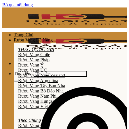
Bỏ qua nội dung
Trang Chủ
Rượu Vang Đà Nẵng
THEO QUỐC GIA
Rượu Vang Chile
Rượu Vang Pháp
Rượu Vang Ý
Rượu Vang ÚC
Tìm kiếm:
Rượu Vang New Zealand
Rượu Vang Argentina
Rượu Vang Tây Ban Nha
Rượu Vang Bồ Đào Nha
Rượu Vang Nam Phi
Rượu Vang Hungary
Rượu Vang Việt Nam
Theo Chủng Loại
Rươu Vang Đỏ