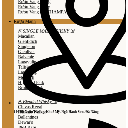
Rươu Vang Trắng
Rươu Vang Hồng
Rượu Vang Nổ/CHAMPAGNE
Rượu Mạnh
⇱ SINGLE MALT WHISKY ⇲
Macallan
Glenfidich
Singleton
Glenlivet
Balvenie
Lagavulin
Talisker
Laphroaig
Mortlach
Highland Park
Bruichladdich
⇱ Blended Whisky ⇲
Chivas Regal
Johnnie Walker
144 Hồ Xuân Hương, Khuê Mỹ, Ngũ Hành Sơn, Đà Nẵng
Ballantines
Dewar's
J&B Rare