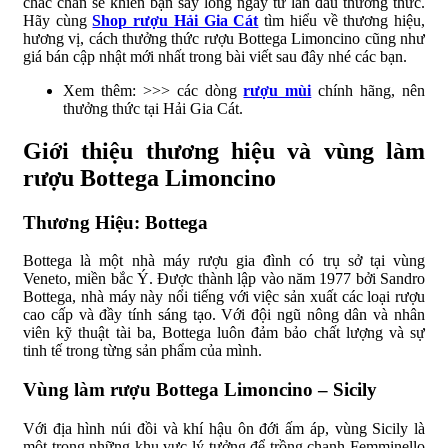
chắc chắn sẽ khiến bạn say lòng ngay từ lần đầu thưởng thức.
Hãy cùng
Shop rượu Hải Gia Cát
tìm hiểu về thương hiệu,
hương vị, cách thưởng thức rượu Bottega Limoncino cũng như
giá bán cập nhật mới nhất trong bài viết sau đây nhé các bạn.
Xem thêm: >>> các dòng
rượu mùi
chính hãng, nên
thưởng thức tại Hải Gia Cát.
Giới thiệu thương hiệu và vùng làm
rượu Bottega Limoncino
Thương Hiệu: Bottega
Bottega là một nhà máy rượu gia đình có trụ sở tại vùng
Veneto, miền bắc Ý. Được thành lập vào năm 1977 bởi Sandro
Bottega, nhà máy này nổi tiếng với việc sản xuất các loại rượu
cao cấp và đầy tính sáng tạo. Với đội ngũ nông dân và nhân
viên kỹ thuật tài ba, Bottega luôn đảm bảo chất lượng và sự
tinh tế trong từng sản phẩm của mình.
Vùng làm rượu Bottega Limoncino – Sicily
Với địa hình núi đồi và khí hậu ôn đới ấm áp, vùng Sicily là
một trong những khu vực lý tưởng để trồng chanh Femminello