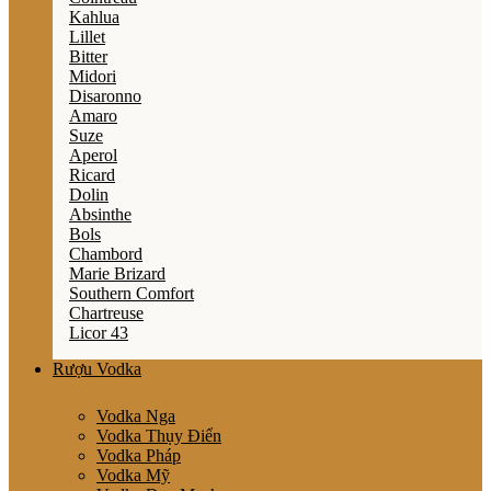
Kahlua
Lillet
Bitter
Midori
Disaronno
Amaro
Suze
Aperol
Ricard
Dolin
Absinthe
Bols
Chambord
Marie Brizard
Southern Comfort
Chartreuse
Licor 43
Rượu Vodka
Vodka Nga
Vodka Thụy Điển
Vodka Pháp
Vodka Mỹ