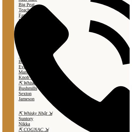
Big Peat
Teacher's
Famous Grouse
Monkey Shouder
Wall Street
⇱ Whiskey Mỹ ⇲
Jack Daniel’s
Jim Beam
Wild Turkey
Bulleit Bourbon
Evan Williams
Marker's Mark
Knob Creek
⇱ Whiskey Ailen ⇲
Bushmills
Sexton
Jameson
⇱ Whisky Nhật ⇲
Suntory
Nikka
⇱ COGNAC ⇲