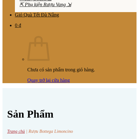
⇱ Phụ kiện Rượu Vang ⇲
Giỏ Quà Tết Đà Nẵng
0
₫
Chưa có sản phẩm trong giỏ hàng.
Quay trở lại cửa hàng
Sản Phẩm
Trang chủ
|
Rượu Bottega Limoncino