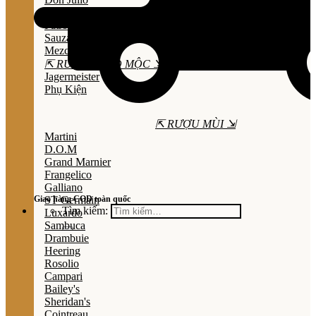
Olmeca
Patron
Sauza
Mezcal
⇱ RƯỢU THẢO MỘC ⇲
Jagermeister
Phụ Kiện
⇱ RƯỢU MÙI ⇲
Martini
D.O.M
Grand Marnier
Frangelico
Galliano
Giao hàng COD toàn quốc
ST Germain
Tìm kiếm:
Luxardo
Sambuca
Drambuie
Heering
Rosolio
Campari
Bailey's
Sheridan's
Cointreau