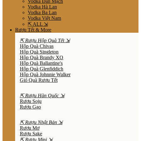
Vodka Đan Mạch
Vodka Hà Lan
Vodka Ba Lan
Vodka Việt Nam
⇱ ALL ⇲
Rượu Tết & More
⇱ Rượu Hộp Quà Tết ⇲
Hộp Quà Chivas
Hộp Quà Singleton
Hộp Quà Brandy XO
Hộp Quà Ballantine's
Hộp Quà Glenfiddich
Hộp Quà Johnnie Walker
Giỏ Quà Rượu Tết
⇱ Rượu Hàn Quốc ⇲
Rượu Soju
Rượu Gạo
⇱ Rượu Nhật Bản ⇲
Rượu Mơ
Rượu Sake
⇱ Rượu Mini ⇲