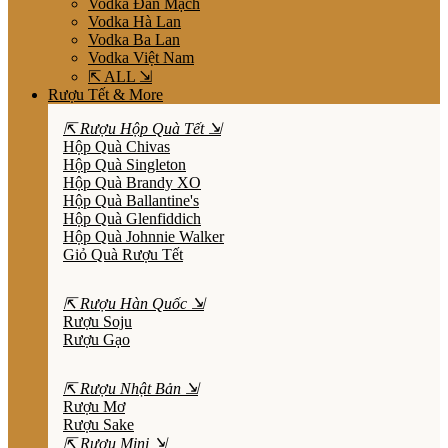
Vodka Đan Mạch
Vodka Hà Lan
Vodka Ba Lan
Vodka Việt Nam
⇱ ALL ⇲
Rượu Tết & More
⇱ Rượu Hộp Quà Tết ⇲
Hộp Quà Chivas
Hộp Quà Singleton
Hộp Quà Brandy XO
Hộp Quà Ballantine's
Hộp Quà Glenfiddich
Hộp Quà Johnnie Walker
Giỏ Quà Rượu Tết
⇱ Rượu Hàn Quốc ⇲
Rượu Soju
Rượu Gạo
⇱ Rượu Nhật Bản ⇲
Rượu Mơ
Rượu Sake
⇱ Rượu Mini ⇲