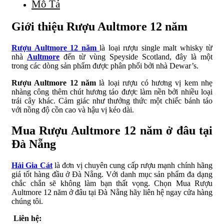
Mô Tả
Giới thiệu Rượu Aultmore 12 năm
Rượu Aultmore 12 năm
là loại rượu single malt whisky từ
nhà
Aultmore
đến từ vùng Speyside Scotland, đây là một
trong các dòng sản phẩm được phân phối bởi nhà Dewar’s.
Rượu Aultmore 12 năm
là loại rượu có hương vị kem nhẹ
nhàng công thêm chút hương táo được làm nền bởi nhiều loại
trái cây khác. Cảm giác như thưởng thức một chiếc bánh táo
với nồng độ cồn cao và hậu vị kéo dài.
Mua Rượu Aultmore 12 năm ở đâu tại
Đà Nẵng
Hải Gia Cát
là đơn vị chuyên cung cấp rượu mạnh chính hãng
giá tốt hàng đầu ở Đà Nẵng. Với danh mục sản phẩm đa dạng
chắc chắn sẽ không làm bạn thất vọng. Chọn Mua Rượu
Aultmore 12 năm ở đâu tại Đà Nẵng hãy liên hệ ngay cửa hàng
chúng tôi.
Liên hệ: