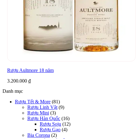
Rượu Aultmore 18 năm
3.200.000
₫
Danh mục
Rượu Tết & More
(81)
Rượu Linh Vật
(9)
Rượu Mini
(3)
Rượu Hàn Quốc
(16)
Rượu Soju
(12)
Rượu Gạo
(4)
Bia Corona
(2)