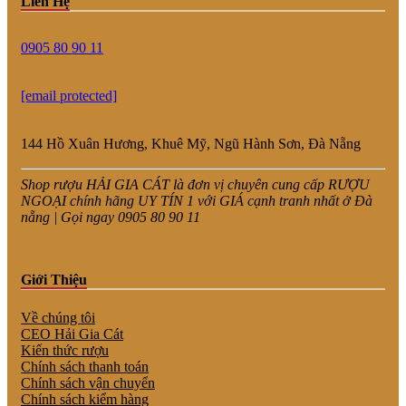
Liên Hệ
0905 80 90 11
[email protected]
144 Hồ Xuân Hương, Khuê Mỹ, Ngũ Hành Sơn, Đà Nẵng
Shop rượu HẢI GIA CÁT là đơn vị chuyên cung cấp RƯỢU
NGOẠI chính hãng UY TÍN 1 với GIÁ cạnh tranh nhất ở Đà
nẵng | Gọi ngay 0905 80 90 11
Giới Thiệu
Về chúng tôi
CEO Hải Gia Cát
Kiến thức rượu
Chính sách thanh toán
Chính sách vận chuyển
Chính sách kiểm hàng