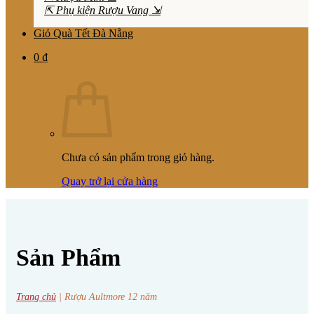
⇱ Phụ kiện Rượu Vang ⇲
Giỏ Quà Tết Đà Nẵng
0
₫
Chưa có sản phẩm trong giỏ hàng.
Quay trở lại cửa hàng
Sản Phẩm
Trang chủ
|
Rượu Aultmore 12 năm