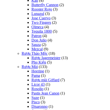
Kah
(4)
Butterfly Cannon
(2)
Rooster Rojo
(3)
Lunazul
(3)
Jose Cuervo
(3)
Two Fingers
(2)
Olmeca
(4)
Tequila 1800
(5)
Patron
(4)
Don Julio
(4)
Sauza
(2)
Mezcal
(9)
Rượu Thảo Mộc
(18)
Rượu Jagermeister
(13)
Phụ Kiện
(5)
Rượu Mùi
(133)
Heering
(1)
Pama
(1)
Rượu mùi Giffard
(7)
Licor 43
(1)
Rosolio
(1)
Pastis Jean Canon
(1)
Suze
(1)
Pisco
(3)
Disaronno
(1)