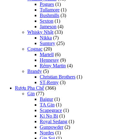
Pogues
(1)
Tullamore
(1)
Bushmills
(3)
Sexton
(1)
Jameson
(4)
Whisky Nhật
(33)
Nikka
(7)
Suntory
(25)
Cognac
(20)
Martell
(6)
Hennessy
(9)
Rémy Martin
(4)
Brandy
(5)
Christian Brothers
(1)
ST-Remy
(3)
Rượu Pha Chế
(366)
Gin
(77)
Baigur
(1)
TA Gin
(1)
Scapegrace
(1)
Ki No Bi
(1)
Royal Sedang
(1)
Gunpowder
(2)
Nordes
(1)
Gin Sui
(1)