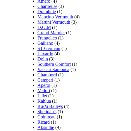
Amaro
(4)
Chartreuse
(3)
Drambuie
(1)
Mancino Vermouth
(4)
Martini Vermouth
(3)
D.O.M
(1)
Grand Marnier
(1)
Frangelico
(1)
Galliano
(4)
ST-Germain
(1)
Luxardo
(4)
Dolin
(3)
Southern Comfort
(1)
Vaccari Sambuca
(1)
Chambord
(1)
Campari
(1)
Aperol
(1)
Midori
(1)
Lillet
(1)
Kahlua
(1)
Rượu Baileys
(4)
Sheridan's
(1)
Cointreau
(1)
Ricard
(1)
Absinthe
(9)