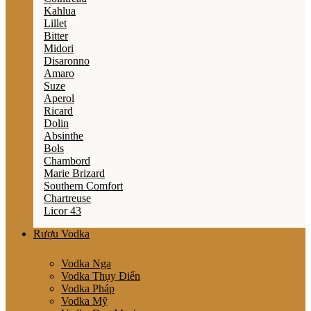
Kahlua
Lillet
Bitter
Midori
Disaronno
Amaro
Suze
Aperol
Ricard
Dolin
Absinthe
Bols
Chambord
Marie Brizard
Southern Comfort
Chartreuse
Licor 43
Rượu Vodka
Vodka Nga
Vodka Thụy Điển
Vodka Pháp
Vodka Mỹ