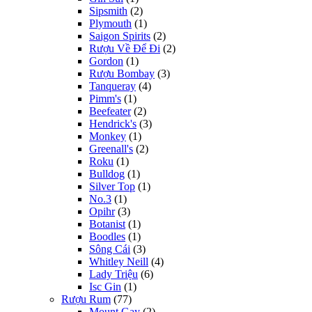
Sipsmith
(2)
Plymouth
(1)
Saigon Spirits
(2)
Rượu Về Để Đi
(2)
Gordon
(1)
Rượu Bombay
(3)
Tanqueray
(4)
Pimm's
(1)
Beefeater
(2)
Hendrick's
(3)
Monkey
(1)
Greenall's
(2)
Roku
(1)
Bulldog
(1)
Silver Top
(1)
No.3
(1)
Opihr
(3)
Botanist
(1)
Boodles
(1)
Sông Cái
(3)
Whitley Neill
(4)
Lady Triệu
(6)
Isc Gin
(1)
Rượu Rum
(77)
Mount Gay
(2)