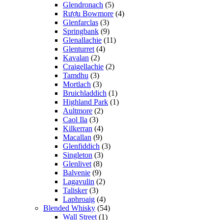
Glendronach
(5)
Rượu Bowmore
(4)
Glenfarclas
(3)
Springbank
(9)
Glenallachie
(11)
Glenturret
(4)
Kavalan
(2)
Craigellachie
(2)
Tamdhu
(3)
Mortlach
(3)
Bruichladdich
(1)
Highland Park
(1)
Aultmore
(2)
Caol Ila
(3)
Kilkerran
(4)
Macallan
(9)
Glenfiddich
(3)
Singleton
(3)
Glenlivet
(8)
Balvenie
(9)
Lagavulin
(2)
Talisker
(3)
Laphroaig
(4)
Blended Whisky
(54)
Wall Street
(1)