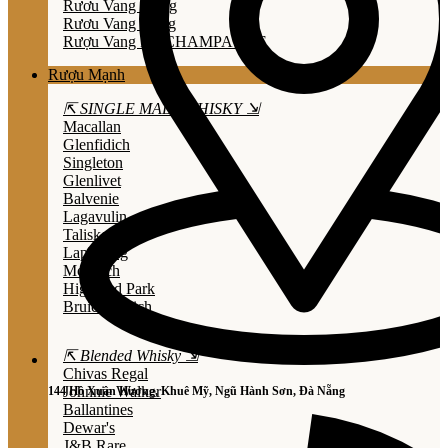
Rươu Vang Trắng
Rươu Vang Hồng
Rượu Vang Nổ/CHAMPAGNE
Rượu Mạnh
⇱ SINGLE MALT WHISKY ⇲
Macallan
Glenfidich
Singleton
Glenlivet
Balvenie
Lagavulin
Talisker
Laphroaig
Mortlach
Highland Park
Bruichladdich
⇱ Blended Whisky ⇲
Chivas Regal
Johnnie Walker
144 Hồ Xuân Hương, Khuê Mỹ, Ngũ Hành Sơn, Đà Nẵng
Ballantines
Dewar's
J&B Rare