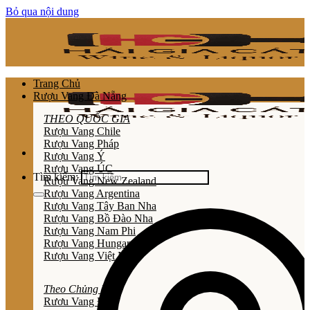
Bỏ qua nội dung
Trang Chủ
Rượu Vang Đà Nẵng
THEO QUỐC GIA
Rượu Vang Chile
Rượu Vang Pháp
Rượu Vang Ý
Rượu Vang ÚC
Tìm kiếm:
Rượu Vang New Zealand
Rượu Vang Argentina
Rượu Vang Tây Ban Nha
Rượu Vang Bồ Đào Nha
Rượu Vang Nam Phi
Rượu Vang Hungary
Rượu Vang Việt Nam
Theo Chủng Loại
Rươu Vang Đỏ