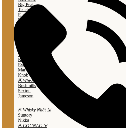
Big Peat
Teacher's
Famous Grouse
Monkey Shouder
Wall Street
⇱ Whiskey Mỹ ⇲
Jack Daniel’s
Jim Beam
Wild Turkey
Bulleit Bourbon
Evan Williams
Marker's Mark
Knob Creek
⇱ Whiskey Ailen ⇲
Bushmills
Sexton
Jameson
⇱ Whisky Nhật ⇲
Suntory
Nikka
⇱ COGNAC ⇲