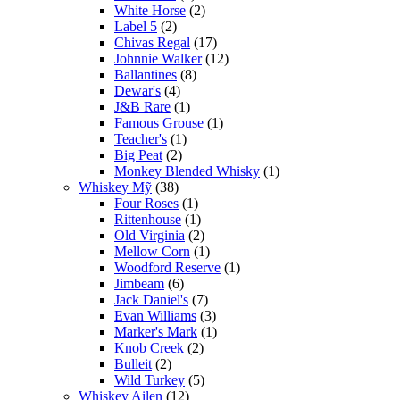
White Horse
(2)
Label 5
(2)
Chivas Regal
(17)
Johnnie Walker
(12)
Ballantines
(8)
Dewar's
(4)
J&B Rare
(1)
Famous Grouse
(1)
Teacher's
(1)
Big Peat
(2)
Monkey Blended Whisky
(1)
Whiskey Mỹ
(38)
Four Roses
(1)
Rittenhouse
(1)
Old Virginia
(2)
Mellow Corn
(1)
Woodford Reserve
(1)
Jimbeam
(6)
Jack Daniel's
(7)
Evan Williams
(3)
Marker's Mark
(1)
Knob Creek
(2)
Bulleit
(2)
Wild Turkey
(5)
Whiskey Ailen
(12)