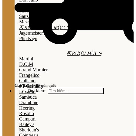
Olmeca
Patron
Sauza
Mezcal
⇱ RƯỢU THẢO MỘC ⇲
Jagermeister
Phụ Kiện
⇱ RƯỢU MÙI ⇲
Martini
D.O.M
Grand Marnier
Frangelico
Galliano
Giao hàng COD toàn quốc
ST Germain
Tìm kiếm:
Luxardo
Sambuca
Drambuie
Heering
Rosolio
Campari
Bailey's
Sheridan's
Cointreau