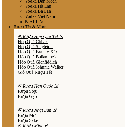
Vodka Đan Mạch
Vodka Hà Lan
Vodka Ba Lan
Vodka Việt Nam
⇱ ALL ⇲
Rượu Tết & More
⇱ Rượu Hộp Quà Tết ⇲
Hộp Quà Chivas
Hộp Quà Singleton
Hộp Quà Brandy XO
Hộp Quà Ballantine's
Hộp Quà Glenfiddich
Hộp Quà Johnnie Walker
Giỏ Quà Rượu Tết
⇱ Rượu Hàn Quốc ⇲
Rượu Soju
Rượu Gạo
⇱ Rượu Nhật Bản ⇲
Rượu Mơ
Rượu Sake
⇱ Rượu Mini ⇲