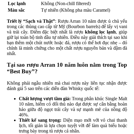
Lọc lạnh
Không (Non-chill filtered)
Màu sắc
Tự nhiên (Không pha màu Caramel)
Triết lý “Sạch và Thật”
: Rượu Arran 10 năm được ủ chủ yếu
trong các thùng cao cấp từ Mỹ (Bourbon barrels) để lấy vị vani
và trái cây. Điểm đặc biệt nhất là rượu
không lọc lạnh
, giúp
giữ lại toàn bộ tinh dầu tự nhiên. Điều này giải thích tại sao khi
bạn thêm một chút nước hoặc đá, rượu có thể hơi đục nhẹ – đó
chính là minh chứng cho một chất rượu nguyên bản và đậm đà
nhất.
Tại sao rượu Arran 10 năm luôn nằm trong Top
“Best Buy”?
Không phải ngẫu nhiên mà chai rượu này liên tục nhận được
đánh giá 5 sao trên các diễn đàn Whisky quốc tế:
Chất lượng vượt tầm giá:
Trong phân khúc Single Malt
10 năm, hiếm có đối thủ nào đạt được sự cân bằng hoàn
hảo giữa độ ngọt trái cây và sự mạnh mẽ của nồng độ
46%.
Thiết kế sang trọng:
Diện mạo mới với vỏ chai thanh
lịch, tối giản là lựa chọn tuyệt vời để làm quà biếu hoặc
trưng bày trong tủ rượu cá nhân.