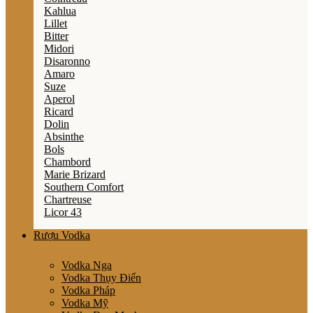
Kahlua
Lillet
Bitter
Midori
Disaronno
Amaro
Suze
Aperol
Ricard
Dolin
Absinthe
Bols
Chambord
Marie Brizard
Southern Comfort
Chartreuse
Licor 43
Rượu Vodka
Vodka Nga
Vodka Thụy Điển
Vodka Pháp
Vodka Mỹ