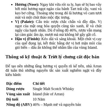
Hương (Nose):
Ngay khi vừa rót ra ly, bạn sẽ bị bao vây
bởi mùi hương ngọt ngào của bánh Tart trái cây, vani và
kẹo bơ cứng. Thoảng nhẹ trong đó là hương vỏ cam tươi
mát và một chút thảo mộc đặc trưng.
Vị (Palate):
Cấu trúc rượu chắc chắn và đầy đặn. Vị
ngọt của mật ong hòa quyện cùng táo xanh, lê và chút
ngậy của hạnh nhân. Dù ở nồng độ 46%, rượu vẫn mang
lại cảm giác ấm áp, mượt mà mà không hề gây gắt cổ.
Hậu vị (Finish)
: Kéo dài và sảng khoái. Một chút vị cay
của quế đọng lại, kết thúc bằng dư vị hơi mặn mòi của
gió biển – dấu ấn không thể nhầm lẫn của vùng Island.
Thông số kỹ thuật & Triết lý chưng cất độc bản
Để tạo nên những tầng hương vị quyến rũ kể trên, nhà Arran
đã tuân thủ những nguyên tắc sản xuất nghiêm ngặt và đầy
kiêu hãnh:
Đặc điểm
Chi tiết
Dòng rượu
Single Malt Scotch Whisky
Vùng sản xuất
Island (Isle of Arran)
Độ tuổi
10 Năm
Nồng độ (ABV)
46% – Mạnh mẽ và nguyên bản