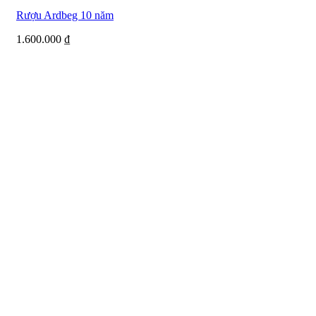
Rượu Ardbeg 10 năm
1.600.000
₫