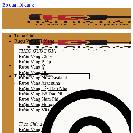
Bỏ qua nội dung
Trang Chủ
Rượu Vang Đà Nẵng
THEO QUỐC GIA
Rượu Vang Chile
Rượu Vang Pháp
Rượu Vang Ý
Rượu Vang ÚC
Tìm kiếm:
Rượu Vang New Zealand
Rượu Vang Argentina
Rượu Vang Tây Ban Nha
Rượu Vang Bồ Đào Nha
Rượu Vang Nam Phi
Rượu Vang Hungary
Rượu Vang Việt Nam
Theo Chủng Loại
Rươu Vang Đỏ