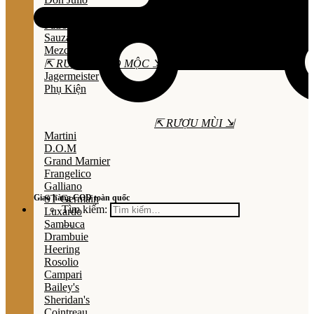
Olmeca
Patron
Sauza
Mezcal
⇱ RƯỢU THẢO MỘC ⇲
Jagermeister
Phụ Kiện
⇱ RƯỢU MÙI ⇲
Martini
D.O.M
Grand Marnier
Frangelico
Galliano
Giao hàng COD toàn quốc
ST Germain
Tìm kiếm:
Luxardo
Sambuca
Drambuie
Heering
Rosolio
Campari
Bailey's
Sheridan's
Cointreau