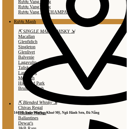
Rươu Vang Trắng
Rươu Vang Hồng
Rượu Vang Nổ/CHAMPAGNE
Rượu Mạnh
⇱ SINGLE MALT WHISKY ⇲
Macallan
Glenfidich
Singleton
Glenlivet
Balvenie
Lagavulin
Talisker
Laphroaig
Mortlach
Highland Park
Bruichladdich
⇱ Blended Whisky ⇲
Chivas Regal
Johnnie Walker
144 Hồ Xuân Hương, Khuê Mỹ, Ngũ Hành Sơn, Đà Nẵng
Ballantines
Dewar's
J&B Rare