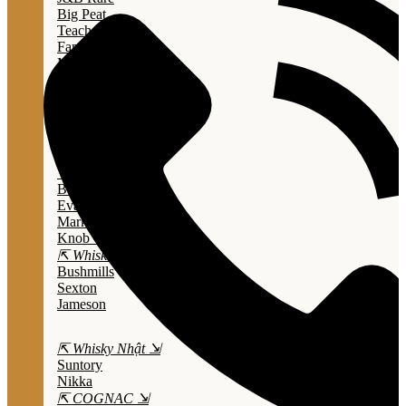
Big Peat
Teacher's
Famous Grouse
Monkey Shouder
Wall Street
⇱ Whiskey Mỹ ⇲
Jack Daniel’s
Jim Beam
Wild Turkey
Bulleit Bourbon
Evan Williams
Marker's Mark
Knob Creek
⇱ Whiskey Ailen ⇲
Bushmills
Sexton
Jameson
⇱ Whisky Nhật ⇲
Suntory
Nikka
⇱ COGNAC ⇲