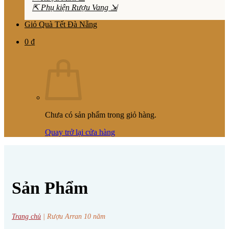
⇱ Phụ kiện Rượu Vang ⇲
Giỏ Quà Tết Đà Nẵng
0
₫
Chưa có sản phẩm trong giỏ hàng.
Quay trở lại cửa hàng
Sản Phẩm
Trang chủ
|
Rượu Arran 10 năm