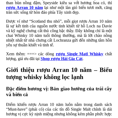
than bùn nồng đậm, Speyside kiêu sa với hương hoa cỏ, thì
rượu Arran 10 năm
lại như một làn gió biển tươi mới, căng
tràn sức sống từ hòn đảo phía Tây xinh đẹp.
Được ví như “Scotland thu nhỏ”, mỗi giọt rượu Arran 10 năm
là sự kết tinh của nguồn nước tinh khiết từ hồ Loch na Davie
và kỹ nghệ chưng cất thủ công bậc thầy. Đây không chỉ là một
chai Whisky 10 năm tuổi thông thường, mà là lời chào nồng
nhiệt nhất từ nhà chưng cất Lochranza gửi đến những tâm hồn
yêu sự thuần khiết và tinh tế.
Xem thêm: ===> các dòng
rượu Single Matl Whisky
chất
lượng, giá ưu đãi tại
Shop rượu Hải Gia Cát
.
Giới thiệu rượu Arran 10 năm – Biểu
tượng whisky không lọc lạnh
Đặc điểm hương vị: Bản giao hưởng của trái cây
và biển cả
Điểm khiến rượu Arran 10 năm luôn nằm trong danh sách
“Must-have” (phải có) của các tín đồ Single Malt chính là dải
hương vị cực kỳ nịnh miệng nhưng không kém phần phức hợp: