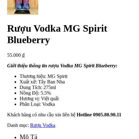
Rượu Vodka MG Spirit
Blueberry
55.000
₫
Giới thiệu thông tin rượu Vodka MG Spirit Blueberry:
Thương hiệu: MG Spirit
Xuất xứ: Tây Ban Nha
Dung Tích: 275ml
Nồng Độ: 5.5%
Hương vị: Việt quất
Phân Loại: Vodka
Khách hàng có nhu cầu xin liên hệ
Hotline 0905.80.90.11
Danh mục:
Rượu Vodka
Mô Tả