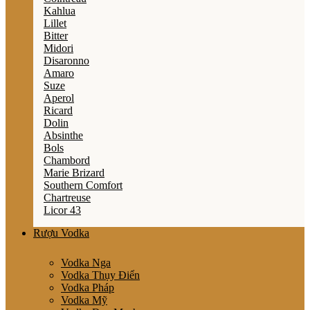
Kahlua
Lillet
Bitter
Midori
Disaronno
Amaro
Suze
Aperol
Ricard
Dolin
Absinthe
Bols
Chambord
Marie Brizard
Southern Comfort
Chartreuse
Licor 43
Rượu Vodka
Vodka Nga
Vodka Thụy Điển
Vodka Pháp
Vodka Mỹ