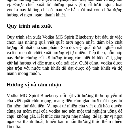
vị. Được chiết xuất từ những quả việt quất tươi ngon, loại
vodka này không chỉ có màu sắc bắt mắt mà còn chứa đựng
hương vị ngọt ngào, thanh khiết.
Quy trình sản xuất
Quy trình sản xuất Vodka MG Spirit Blueberry bắt đầu từ việc
chọn lựa những quả việt quất tươi ngon nhất, đảm bảo chất
lượng tốt nhất cho sản phẩm. Sau đó, việt quất được nghiền nát
và lên men để chiết xuất hương vị tự nhiên. Tiếp theo, hỗn hợp
này được chưng cất kỹ lưỡng trong các thiết bị hiện đại, giúp
giữ lại hương vị đặc trưng của trái cây. Cuối cùng, vodka được
pha trộn với nước tinh khiết để đạt được độ tinh khiết và độ
mạnh mong muốn.
Hương vị và cảm nhận
Vodka MG Spirit Blueberry nổi bật với hương thơm quyến rũ
của việt quất chín mọng, mang đến cảm giác tươi mát ngay từ
lần nếm thử đầu tiên. Vị ngọt tự nhiên của việt quất hòa quyện
cùng sự mềm mại của vodka tạo nên một trải nghiệm uống dễ
chịu, không gắt. Kết thúc của rượu nhẹ nhàng, để lại dư vị ngọt
ngào và thanh thoát, khiến bạn muốn thưởng thức thêm nhiều
lần nữa.