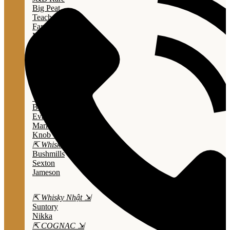
Big Peat
Teacher's
Famous Grouse
Monkey Shouder
Wall Street
⇱ Whiskey Mỹ ⇲
Jack Daniel’s
Jim Beam
Wild Turkey
Bulleit Bourbon
Evan Williams
Marker's Mark
Knob Creek
⇱ Whiskey Ailen ⇲
Bushmills
Sexton
Jameson
⇱ Whisky Nhật ⇲
Suntory
Nikka
⇱ COGNAC ⇲