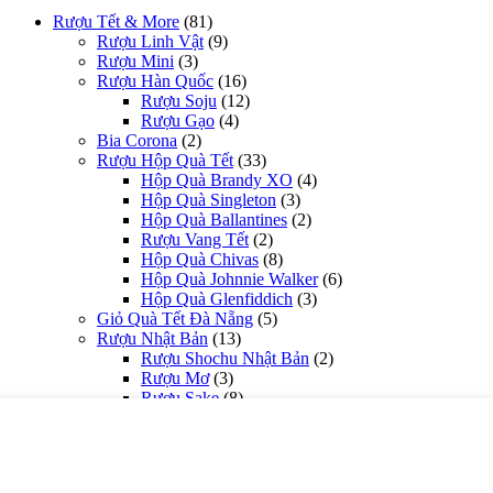
Rượu Tết & More
(81)
Rượu Linh Vật
(9)
Rượu Mini
(3)
Rượu Hàn Quốc
(16)
Rượu Soju
(12)
Rượu Gạo
(4)
Bia Corona
(2)
Rượu Hộp Quà Tết
(33)
Hộp Quà Brandy XO
(4)
Hộp Quà Singleton
(3)
Hộp Quà Ballantines
(2)
Rượu Vang Tết
(2)
Hộp Quà Chivas
(8)
Hộp Quà Johnnie Walker
(6)
Hộp Quà Glenfiddich
(3)
Giỏ Quà Tết Đà Nẵng
(5)
Rượu Nhật Bản
(13)
Rượu Shochu Nhật Bản
(2)
Rượu Mơ
(3)
Rượu Sake
(8)
Rượu Vang Đà Nẵng
(281)
Theo Quốc Gia
(221)
Rượu Vang Mỹ
(5)
Rượu Vang Nam Phi
(9)