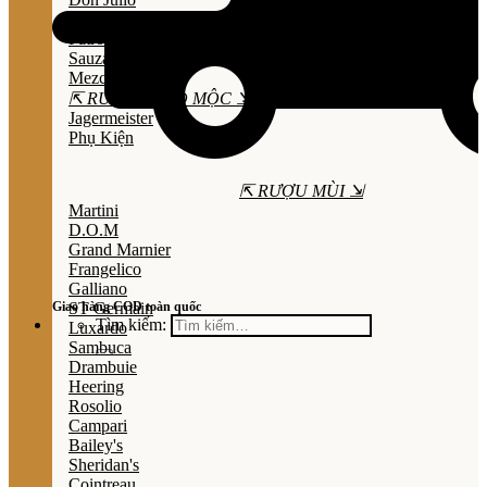
Olmeca
Patron
Sauza
Mezcal
⇱ RƯỢU THẢO MỘC ⇲
Jagermeister
Phụ Kiện
⇱ RƯỢU MÙI ⇲
Martini
D.O.M
Grand Marnier
Frangelico
Galliano
Giao hàng COD toàn quốc
ST Germain
Tìm kiếm:
Luxardo
Sambuca
Drambuie
Heering
Rosolio
Campari
Bailey's
Sheridan's
Cointreau