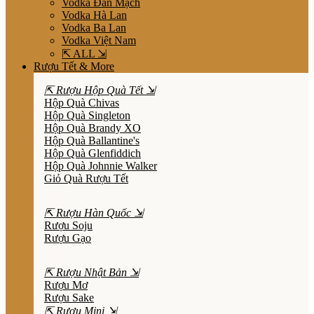
Vodka Đan Mạch
Vodka Hà Lan
Vodka Ba Lan
Vodka Việt Nam
⇱ ALL ⇲
Rượu Tết & More
⇱ Rượu Hộp Quà Tết ⇲
Hộp Quà Chivas
Hộp Quà Singleton
Hộp Quà Brandy XO
Hộp Quà Ballantine's
Hộp Quà Glenfiddich
Hộp Quà Johnnie Walker
Giỏ Quà Rượu Tết
⇱ Rượu Hàn Quốc ⇲
Rượu Soju
Rượu Gạo
⇱ Rượu Nhật Bản ⇲
Rượu Mơ
Rượu Sake
⇱ Rượu Mini ⇲