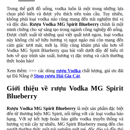
Trong thế giới đồ uống, vodka luôn là một trong những lựa
chọn phổ biến và được yêu thích trên toàn cầu. Tuy nhiên,
không phải loại vodka nào cũng mang đến trải nghiệm thú vị
và độc đáo.
Rượu Vodka MG Spirit Blueberry
chính là một
minh chứng cho sự sáng tạo trong ngành công nghiệp đồ uống.
Được chiết xuất từ những quả việt quất tươi ngon, loại vodka
này không chỉ sở hữu hương vị ngọt ngào mà còn mang đến
cảm giác tươi mát, mới lạ. Hãy cùng khám phá sâu hơn về
Vodka MG Spirit Blueberry qua bài viết dưới đây để hiểu rõ
hơn về quy trình sản xuất, hương vị đặc trưng và cách thưởng
thức hoàn hảo!
Xem thêm: >>> các dòng
rượu Vodka
chất lượng, giá ưu đãi
tại Đà Nẵng ở
Shop rượu Hải Gia Cát
.
Giới thiệu về rượu Vodka MG Spirit
Blueberry
Rượu Vodka MG Spirit Blueberry
là một sản phẩm đặc biệt
đến từ thương hiệu MG Spirit, nổi tiếng với các loại vodka hảo
hạng. Với sự kết hợp hoàn hảo giữa vodka truyền thống và
hương vị trái cây tự nhiên, MG Spirit Blueberry mang đến cho
người thưởng thức một trải nghiệm mới mẻ, độc đáo và đầy thú