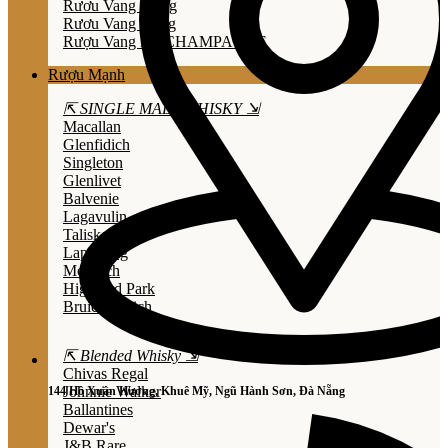
Rươu Vang Trắng
Rươu Vang Hồng
Rượu Vang Nổ/CHAMPAGNE
Rượu Mạnh
⇱ SINGLE MALT WHISKY ⇲
Macallan
Glenfidich
Singleton
Glenlivet
Balvenie
Lagavulin
Talisker
Laphroaig
Mortlach
Highland Park
Bruichladdich
⇱ Blended Whisky ⇲
Chivas Regal
Johnnie Walker
144 Hồ Xuân Hương, Khuê Mỹ, Ngũ Hành Sơn, Đà Nẵng
Ballantines
Dewar's
J&B Rare