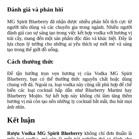
Đánh giá và phản hồi
MG Spirit Blueberry đã nhận được nhiều phản hồi tích cực từ
người tiêu dùng và các chuyên gia trong ngành. Nhiều người
đánh giá cao sự sáng tạo trong việc kết hợp vodka với hương vị
trái cây, mang đến một sản phẩm độc đáo và khác biệt. Đây là
lựa chọn lý tưởng cho những ai yêu thích sự mới mẻ và sáng
tạo trong thế giới đồ uống.
Cách thưởng thức
Để tận hưởng trọn vẹn hương vị của Vodka MG Spirit
Blueberry, bạn có thể thưởng thức nguyên chất hoặc dùng
chung với đá. Ngoài ra, loại vodka này cũng rất phù hợp để chế
biến các loại cocktail hấp dẫn như Blueberry Martini hay
Blueberry Mojito. Sự kết hợp này không chỉ làm tăng thêm
hương vị mà còn tạo nên những ly cocktail bắt mắt, thu hút mọi
ánh nhìn.
Kết luận
Rượu Vodka MG Spirit Blueberry
không chỉ đơn thuần là
một loại vodka, mà còn là một trải nghiệm thú vị dành cho