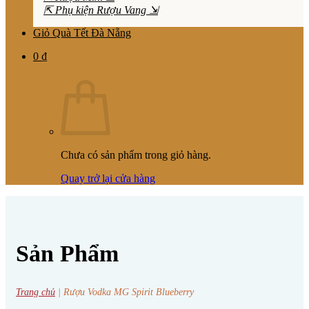
⇱ Phụ kiện Rượu Vang ⇲
Giỏ Quà Tết Đà Nẵng
0
₫
Chưa có sản phẩm trong giỏ hàng.
Quay trở lại cửa hàng
Sản Phẩm
Trang chủ
|
Rượu Vodka MG Spirit Blueberry