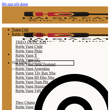
Bỏ qua nội dung
Trang Chủ
Rượu Vang Đà Nẵng
THEO QUỐC GIA
Rượu Vang Chile
Rượu Vang Pháp
Rượu Vang Ý
Rượu Vang ÚC
Tìm kiếm:
Rượu Vang New Zealand
Rượu Vang Argentina
Rượu Vang Tây Ban Nha
Rượu Vang Bồ Đào Nha
Rượu Vang Nam Phi
Rượu Vang Hungary
Rượu Vang Việt Nam
Theo Chủng Loại
Rươu Vang Đỏ