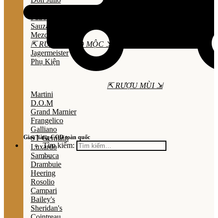
Olmeca
Patron
Sauza
Mezcal
⇱ RƯỢU THẢO MỘC ⇲
Jagermeister
Phụ Kiện
⇱ RƯỢU MÙI ⇲
Martini
D.O.M
Grand Marnier
Frangelico
Galliano
Giao hàng COD toàn quốc
ST Germain
Tìm kiếm:
Luxardo
Sambuca
Drambuie
Heering
Rosolio
Campari
Bailey's
Sheridan's
Cointreau