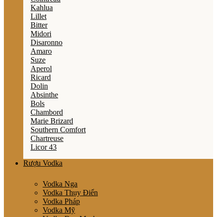
Kahlua
Lillet
Bitter
Midori
Disaronno
Amaro
Suze
Aperol
Ricard
Dolin
Absinthe
Bols
Chambord
Marie Brizard
Southern Comfort
Chartreuse
Licor 43
Rượu Vodka
Vodka Nga
Vodka Thụy Điển
Vodka Pháp
Vodka Mỹ