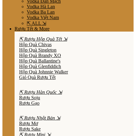
Vodka Đan Mạch
Vodka Hà Lan
Vodka Ba Lan
Vodka Việt Nam
⇱ ALL ⇲
Rượu Tết & More
⇱ Rượu Hộp Quà Tết ⇲
Hộp Quà Chivas
Hộp Quà Singleton
Hộp Quà Brandy XO
Hộp Quà Ballantine's
Hộp Quà Glenfiddich
Hộp Quà Johnnie Walker
Giỏ Quà Rượu Tết
⇱ Rượu Hàn Quốc ⇲
Rượu Soju
Rượu Gạo
⇱ Rượu Nhật Bản ⇲
Rượu Mơ
Rượu Sake
⇱ Rượu Mini ⇲