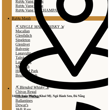
Rươu Vang Trắng
Rươu Vang Hồng
Rượu Vang Nổ/CHAMPAGNE
Rượu Mạnh
⇱ SINGLE MALT WHISKY ⇲
Macallan
Glenfidich
Singleton
Glenlivet
Balvenie
Lagavulin
Talisker
Laphroaig
Mortlach
Highland Park
Bruichladdich
⇱ Blended Whisky ⇲
Chivas Regal
Johnnie Walker
144 Hồ Xuân Hương, Khuê Mỹ, Ngũ Hành Sơn, Đà Nẵng
Ballantines
Dewar's
J&B Rare