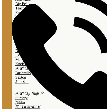
Big Peat
Teacher's
Famous Grouse
Monkey Shouder
Wall Street
⇱ Whiskey Mỹ ⇲
Jack Daniel’s
Jim Beam
Wild Turkey
Bulleit Bourbon
Evan Williams
Marker's Mark
Knob Creek
⇱ Whiskey Ailen ⇲
Bushmills
Sexton
Jameson
⇱ Whisky Nhật ⇲
Suntory
Nikka
⇱ COGNAC ⇲