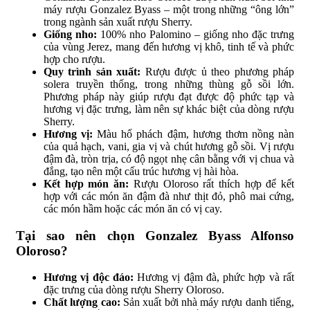
máy rượu Gonzalez Byass – một trong những “ông lớn”
trong ngành sản xuất rượu Sherry.
Giống nho:
100% nho Palomino – giống nho đặc trưng
của vùng Jerez, mang đến hương vị khô, tinh tế và phức
hợp cho rượu.
Quy trình sản xuất:
Rượu được ủ theo phương pháp
solera truyền thống, trong những thùng gỗ sồi lớn.
Phương pháp này giúp rượu đạt được độ phức tạp và
hương vị đặc trưng, làm nên sự khác biệt của dòng rượu
Sherry.
Hương vị:
Màu hổ phách đậm, hương thơm nồng nàn
của quả hạch, vani, gia vị và chút hương gỗ sồi. Vị rượu
đậm đà, tròn trịa, có độ ngọt nhẹ cân bằng với vị chua và
đắng, tạo nên một cấu trúc hương vị hài hòa.
Kết hợp món ăn:
Rượu Oloroso rất thích hợp để kết
hợp với các món ăn đậm đà như thịt đỏ, phô mai cứng,
các món hầm hoặc các món ăn có vị cay.
Tại sao nên chọn Gonzalez Byass Alfonso
Oloroso?
Hương vị độc đáo:
Hương vị đậm đà, phức hợp và rất
đặc trưng của dòng rượu Sherry Oloroso.
Chất lượng cao:
Sản xuất bởi nhà máy rượu danh tiếng,