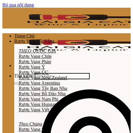
Bỏ qua nội dung
Trang Chủ
Rượu Vang Đà Nẵng
THEO QUỐC GIA
Rượu Vang Chile
Rượu Vang Pháp
Rượu Vang Ý
Rượu Vang ÚC
Tìm kiếm:
Rượu Vang New Zealand
Rượu Vang Argentina
Rượu Vang Tây Ban Nha
Rượu Vang Bồ Đào Nha
Rượu Vang Nam Phi
Rượu Vang Hungary
Rượu Vang Việt Nam
Theo Chủng Loại
Rươu Vang Đỏ