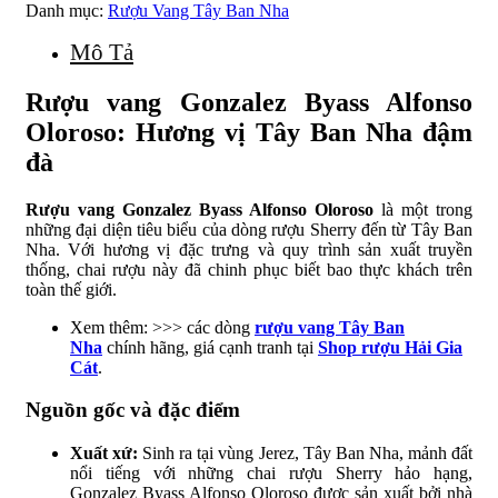
Danh mục:
Rượu Vang Tây Ban Nha
Mô Tả
Rượu vang Gonzalez Byass Alfonso
Oloroso: Hương vị Tây Ban Nha đậm
đà
Rượu vang Gonzalez Byass Alfonso Oloroso
là một trong
những đại diện tiêu biểu của dòng rượu Sherry đến từ Tây Ban
Nha. Với hương vị đặc trưng và quy trình sản xuất truyền
thống, chai rượu này đã chinh phục biết bao thực khách trên
toàn thế giới.
Xem thêm: >>> các dòng
rượu vang Tây Ban
Nha
chính hãng, giá cạnh tranh tại
Shop rượu Hải Gia
Cát
.
Nguồn gốc và đặc điểm
Xuất xứ:
Sinh ra tại vùng Jerez, Tây Ban Nha, mảnh đất
nổi tiếng với những chai rượu Sherry hảo hạng,
Gonzalez Byass Alfonso Oloroso được sản xuất bởi nhà