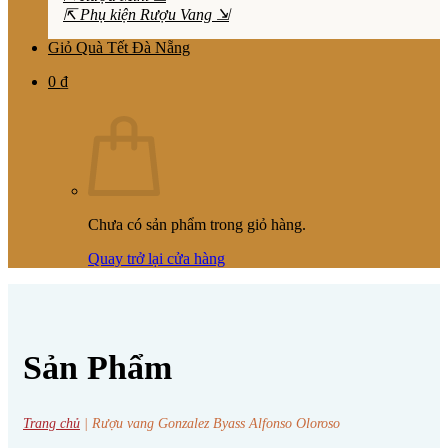
⇱ Phụ kiện Rượu Vang ⇲
Giỏ Quà Tết Đà Nẵng
0
₫
Chưa có sản phẩm trong giỏ hàng.
Quay trở lại cửa hàng
Sản Phẩm
Trang chủ
|
Rượu vang Gonzalez Byass Alfonso Oloroso