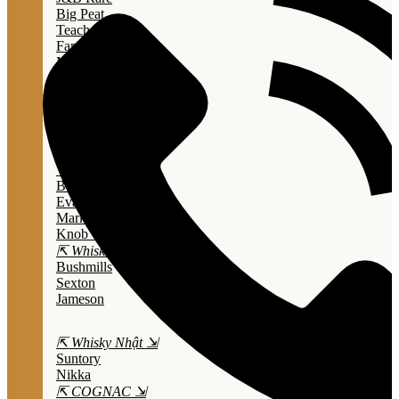
Big Peat
Teacher's
Famous Grouse
Monkey Shouder
Wall Street
⇱ Whiskey Mỹ ⇲
Jack Daniel’s
Jim Beam
Wild Turkey
Bulleit Bourbon
Evan Williams
Marker's Mark
Knob Creek
⇱ Whiskey Ailen ⇲
Bushmills
Sexton
Jameson
⇱ Whisky Nhật ⇲
Suntory
Nikka
⇱ COGNAC ⇲