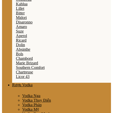
Kahlua
Lillet
Bitter
Midori
Disaronno
Amaro
Suze
Aperol
Ricard
Dolin
Absinthe
Bols
Chambord
Marie Brizard
Southern Comfort
Chartreuse
Licor 43
Rượu Vodka
Vodka Nga
Vodka Thụy Điển
Vodka Pháp
Vodka Mỹ