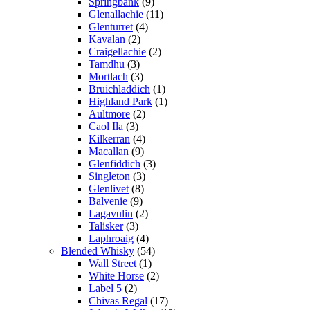
Springbank
(9)
Glenallachie
(11)
Glenturret
(4)
Kavalan
(2)
Craigellachie
(2)
Tamdhu
(3)
Mortlach
(3)
Bruichladdich
(1)
Highland Park
(1)
Aultmore
(2)
Caol Ila
(3)
Kilkerran
(4)
Macallan
(9)
Glenfiddich
(3)
Singleton
(3)
Glenlivet
(8)
Balvenie
(9)
Lagavulin
(2)
Talisker
(3)
Laphroaig
(4)
Blended Whisky
(54)
Wall Street
(1)
White Horse
(2)
Label 5
(2)
Chivas Regal
(17)