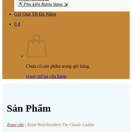
⇱ Phụ kiện Rượu Vang ⇲
Giỏ Quà Tết Đà Nẵng
0
₫
Chưa có sản phẩm trong giỏ hàng.
Quay trở lại cửa hàng
Sản Phẩm
Trang chủ
|
Rượu Bruichladdich The Classic Laddie