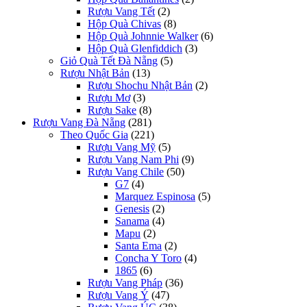
Rượu Vang Tết
(2)
Hộp Quà Chivas
(8)
Hộp Quà Johnnie Walker
(6)
Hộp Quà Glenfiddich
(3)
Giỏ Quà Tết Đà Nẵng
(5)
Rượu Nhật Bản
(13)
Rượu Shochu Nhật Bản
(2)
Rượu Mơ
(3)
Rượu Sake
(8)
Rượu Vang Đà Nẵng
(281)
Theo Quốc Gia
(221)
Rượu Vang Mỹ
(5)
Rượu Vang Nam Phi
(9)
Rượu Vang Chile
(50)
G7
(4)
Marquez Espinosa
(5)
Genesis
(2)
Sanama
(4)
Mapu
(2)
Santa Ema
(2)
Concha Y Toro
(4)
1865
(6)
Rượu Vang Pháp
(36)
Rượu Vang Ý
(47)