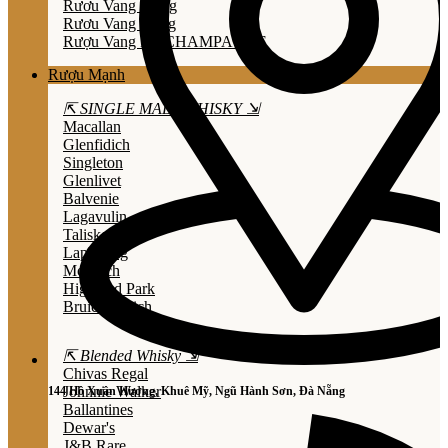
Rươu Vang Trắng
Rươu Vang Hồng
Rượu Vang Nổ/CHAMPAGNE
Rượu Mạnh
⇱ SINGLE MALT WHISKY ⇲
Macallan
Glenfidich
Singleton
Glenlivet
Balvenie
Lagavulin
Talisker
Laphroaig
Mortlach
Highland Park
Bruichladdich
⇱ Blended Whisky ⇲
Chivas Regal
Johnnie Walker
144 Hồ Xuân Hương, Khuê Mỹ, Ngũ Hành Sơn, Đà Nẵng
Ballantines
Dewar's
J&B Rare