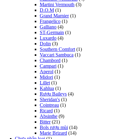
Martini Vermouth
(3)
D.O.M
(1)
Grand Marnier
(1)
Frangelico
(1)
Galliano
(4)
ST-Germain
(1)
Luxardo
(4)
Dolin
(3)
Southern Comfort
(1)
Vaccari Sambuca
(1)
Chambord
(1)
Campari
(1)
Aperol
(1)
Midori
(1)
Lillet
(1)
Kahlua
(1)
Rượu Baileys
(4)
Sheridan's
(1)
Cointreau
(1)
Ricard
(1)
Absinthe
(9)
Bitter
(21)
Bols rượu mùi
(14)
Marie Brizard
(14)
Chưa phân loại
(1)