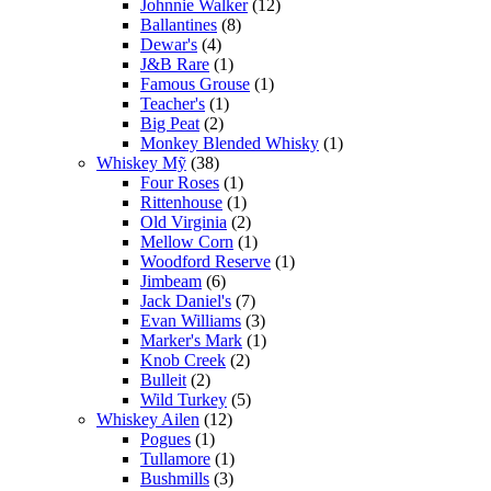
Johnnie Walker
(12)
Ballantines
(8)
Dewar's
(4)
J&B Rare
(1)
Famous Grouse
(1)
Teacher's
(1)
Big Peat
(2)
Monkey Blended Whisky
(1)
Whiskey Mỹ
(38)
Four Roses
(1)
Rittenhouse
(1)
Old Virginia
(2)
Mellow Corn
(1)
Woodford Reserve
(1)
Jimbeam
(6)
Jack Daniel's
(7)
Evan Williams
(3)
Marker's Mark
(1)
Knob Creek
(2)
Bulleit
(2)
Wild Turkey
(5)
Whiskey Ailen
(12)
Pogues
(1)
Tullamore
(1)
Bushmills
(3)