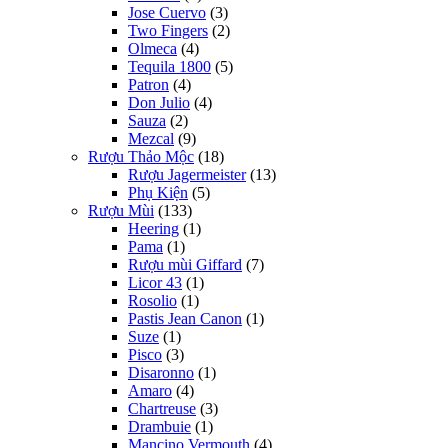
Jose Cuervo
(3)
Two Fingers
(2)
Olmeca
(4)
Tequila 1800
(5)
Patron
(4)
Don Julio
(4)
Sauza
(2)
Mezcal
(9)
Rượu Thảo Mộc
(18)
Rượu Jagermeister
(13)
Phụ Kiện
(5)
Rượu Mùi
(133)
Heering
(1)
Pama
(1)
Rượu mùi Giffard
(7)
Licor 43
(1)
Rosolio
(1)
Pastis Jean Canon
(1)
Suze
(1)
Pisco
(3)
Disaronno
(1)
Amaro
(4)
Chartreuse
(3)
Drambuie
(1)
Mancino Vermouth
(4)