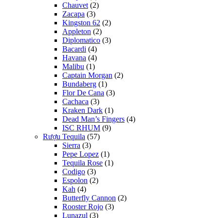
Chauvet
(2)
Zacapa
(3)
Kingston 62
(2)
Appleton
(2)
Diplomatico
(3)
Bacardi
(4)
Havana
(4)
Malibu
(1)
Captain Morgan
(2)
Bundaberg
(1)
Flor De Cana
(3)
Cachaca
(3)
Kraken Dark
(1)
Dead Man’s Fingers
(4)
ISC RHUM
(9)
Rượu Tequila
(57)
Sierra
(3)
Pepe Lopez
(1)
Tequila Rose
(1)
Codigo
(3)
Espolon
(2)
Kah
(4)
Butterfly Cannon
(2)
Rooster Rojo
(3)
Lunazul
(3)