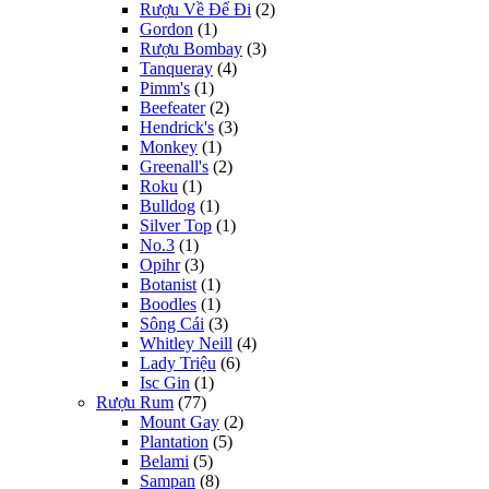
Rượu Về Để Đi
(2)
Gordon
(1)
Rượu Bombay
(3)
Tanqueray
(4)
Pimm's
(1)
Beefeater
(2)
Hendrick's
(3)
Monkey
(1)
Greenall's
(2)
Roku
(1)
Bulldog
(1)
Silver Top
(1)
No.3
(1)
Opihr
(3)
Botanist
(1)
Boodles
(1)
Sông Cái
(3)
Whitley Neill
(4)
Lady Triệu
(6)
Isc Gin
(1)
Rượu Rum
(77)
Mount Gay
(2)
Plantation
(5)
Belami
(5)
Sampan
(8)