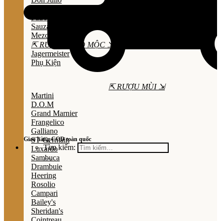
Olmeca
Patron
Sauza
Mezcal
⇱ RƯỢU THẢO MỘC ⇲
Jagermeister
Phụ Kiện
⇱ RƯỢU MÙI ⇲
Martini
D.O.M
Grand Marnier
Frangelico
Galliano
Giao hàng COD toàn quốc
ST Germain
Tìm kiếm:
Luxardo
Sambuca
Drambuie
Heering
Rosolio
Campari
Bailey's
Sheridan's
Cointreau