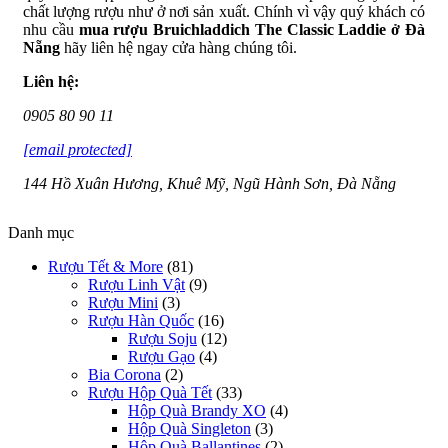
chất lượng rượu như ở nơi sản xuất. Chính vì vậy quý khách có
nhu cầu
mua rượu Bruichladdich The Classic Laddie ở Đà
Nẵng
hãy liên hệ ngay cửa hàng chúng tôi.
Liên hệ:
0905 80 90 11
[email protected]
144 Hồ Xuân Hương, Khuê Mỹ, Ngũ Hành Sơn, Đà Nẵng
Danh mục
Rượu Tết & More
(81)
Rượu Linh Vật
(9)
Rượu Mini
(3)
Rượu Hàn Quốc
(16)
Rượu Soju
(12)
Rượu Gạo
(4)
Bia Corona
(2)
Rượu Hộp Quà Tết
(33)
Hộp Quà Brandy XO
(4)
Hộp Quà Singleton
(3)
Hộp Quà Ballantines
(2)