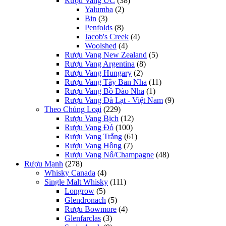
Rượu Vang ÚC
(38)
Yalumba
(2)
Bin
(3)
Penfolds
(8)
Jacob's Creek
(4)
Woolshed
(4)
Rượu Vang New Zealand
(5)
Rượu Vang Argentina
(8)
Rượu Vang Hungary
(2)
Rượu Vang Tây Ban Nha
(11)
Rượu Vang Bồ Đào Nha
(1)
Rượu Vang Đà Lạt - Việt Nam
(9)
Theo Chủng Loại
(229)
Rượu Vang Bịch
(12)
Rượu Vang Đỏ
(100)
Rượu Vang Trắng
(61)
Rượu Vang Hồng
(7)
Rượu Vang Nổ/Champagne
(48)
Rượu Mạnh
(278)
Whisky Canada
(4)
Single Malt Whisky
(111)
Longrow
(5)
Glendronach
(5)
Rượu Bowmore
(4)
Glenfarclas
(3)