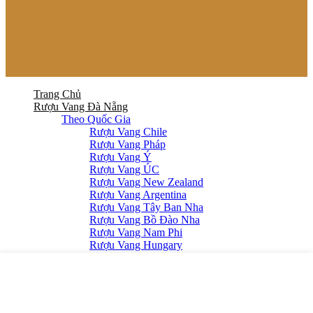
Trang Chủ
Rượu Vang Đà Nẵng
Theo Quốc Gia
Rượu Vang Chile
Rượu Vang Pháp
Rượu Vang Ý
Rượu Vang ÚC
Rượu Vang New Zealand
Rượu Vang Argentina
Rượu Vang Tây Ban Nha
Rượu Vang Bồ Đào Nha
Rượu Vang Nam Phi
Rượu Vang Hungary
Rượu Vang Việt Nam
Theo Chủng Loại
Rượu Vang Đỏ
Rượu Vang Trắng
Rượu Vang Hồng