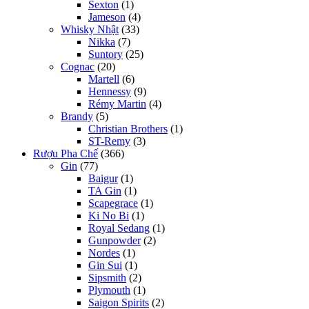
Sexton
(1)
Jameson
(4)
Whisky Nhật
(33)
Nikka
(7)
Suntory
(25)
Cognac
(20)
Martell
(6)
Hennessy
(9)
Rémy Martin
(4)
Brandy
(5)
Christian Brothers
(1)
ST-Remy
(3)
Rượu Pha Chế
(366)
Gin
(77)
Baigur
(1)
TA Gin
(1)
Scapegrace
(1)
Ki No Bi
(1)
Royal Sedang
(1)
Gunpowder
(2)
Nordes
(1)
Gin Sui
(1)
Sipsmith
(2)
Plymouth
(1)
Saigon Spirits
(2)