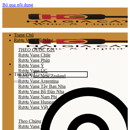
Bỏ qua nội dung
Trang Chủ
Rượu Vang Đà Nẵng
THEO QUỐC GIA
Rượu Vang Chile
Rượu Vang Pháp
Rượu Vang Ý
Rượu Vang ÚC
Tìm kiếm:
Rượu Vang New Zealand
Rượu Vang Argentina
Rượu Vang Tây Ban Nha
Rượu Vang Bồ Đào Nha
Rượu Vang Nam Phi
Rượu Vang Hungary
Rượu Vang Việt Nam
Theo Chủng Loại
Rươu Vang Đỏ