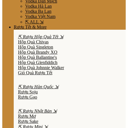
Vodka Đan Mạch
Vodka Hà Lan
Vodka Ba Lan
Vodka Việt Nam
⇱ ALL ⇲
Rượu Tết & More
⇱ Rượu Hộp Quà Tết ⇲
Hộp Quà Chivas
Hộp Quà Singleton
Hộp Quà Brandy XO
Hộp Quà Ballantine's
Hộp Quà Glenfiddich
Hộp Quà Johnnie Walker
Giỏ Quà Rượu Tết
⇱ Rượu Hàn Quốc ⇲
Rượu Soju
Rượu Gạo
⇱ Rượu Nhật Bản ⇲
Rượu Mơ
Rượu Sake
⇱ Rượu Mini ⇲