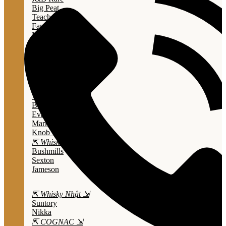
Big Peat
Teacher's
Famous Grouse
Monkey Shouder
Wall Street
⇱ Whiskey Mỹ ⇲
Jack Daniel’s
Jim Beam
Wild Turkey
Bulleit Bourbon
Evan Williams
Marker's Mark
Knob Creek
⇱ Whiskey Ailen ⇲
Bushmills
Sexton
Jameson
⇱ Whisky Nhật ⇲
Suntory
Nikka
⇱ COGNAC ⇲