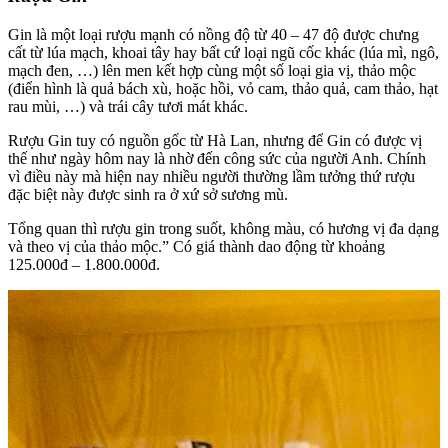
Gin là một loại rượu mạnh có nồng độ từ 40 – 47 độ được chưng
cất từ lúa mạch, khoai tây hay bất cứ loại ngũ cốc khác (lúa mì, ngô,
mạch đen, …) lên men kết hợp cùng một số loại gia vị, thảo mộc
(điển hình là quả bách xù, hoặc hồi, vỏ cam, thảo quả, cam thảo, hạt
rau mùi, …) và trái cây tươi mát khác.
Rượu Gin tuy có nguồn gốc từ Hà Lan, nhưng để Gin có được vị
thế như ngày hôm nay là nhờ đến công sức của người Anh. Chính
vì điều này mà hiện nay nhiều người thường lầm tưởng thứ rượu
đặc biệt này được sinh ra ở xứ sở sương mù.
Tổng quan thì rượu gin trong suốt, không màu, có hương vị đa dạng
và theo vị của thảo mộc.” Có giá thành dao động từ khoảng
125.000đ – 1.800.000đ.