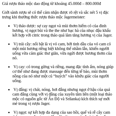
Giá rượu thảo mộc dao động từ khoảng 45.000đ – 800.000đ
Giới sành rượu sẽ có thể cảm nhận được rõ rệt và sắc nét 5 vị đặc
trưng khi thưởng thức rượu thảo mộc Jagermeister:
Vị thảo dược: sự cay ngọt và mùi thơm hiếm có của đinh
hương, vị ngọt bùi và the the như bạc hà của nhục đậu khấu
kết hợp với citric trong thảo quả làm tăng hương vị của Jager.
Vị trái cây: nổi bật là vị vỏ cam, bởi tinh dầu của vỏ cam có
một mùi hương riêng biệt không thể nhầm lẫn, khiến người
uống vừa cảm giác thư giãn, vừa ngửi được hương thơm của
nó.
Vị cay: có trong gừng và riềng, mang đặc tính ấm, nóng giúp
cơ thể như đang được massage đến từng tế bào, mùi thơm
nồng của nó như một cú “huých” vào khứu giác của người
uống.
Vị đắng: vị chát, nóng, hơi đắng nhưng ngọt ở hậu của quả
cam đắng cùng với vị đắng của xuyên tâm liên (một loại thảo
mộc có nguồn gốc từ Ấn Độ và Srilanka) kích thích sự mới
mẻ trong vị rượu Jager.
Vị ngọt: sự kết hợp đa dạng của sao hồi, quế và rễ cây cam