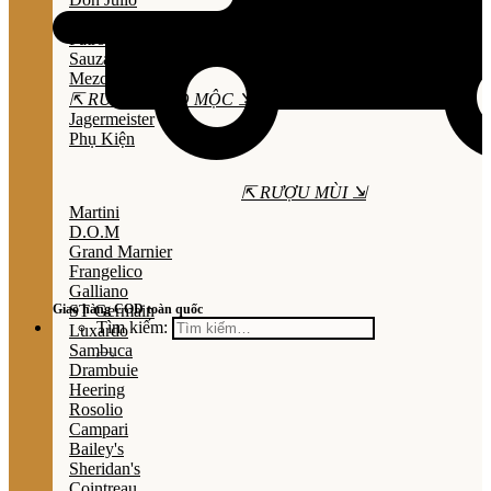
Olmeca
Patron
Sauza
Mezcal
⇱ RƯỢU THẢO MỘC ⇲
Jagermeister
Phụ Kiện
⇱ RƯỢU MÙI ⇲
Martini
D.O.M
Grand Marnier
Frangelico
Galliano
Giao hàng COD toàn quốc
ST Germain
Tìm kiếm:
Luxardo
Sambuca
Drambuie
Heering
Rosolio
Campari
Bailey's
Sheridan's
Cointreau