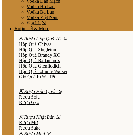
Vodka Đan Mạch
Vodka Hà Lan
Vodka Ba Lan
Vodka Việt Nam
⇱ ALL ⇲
Rượu Tết & More
⇱ Rượu Hộp Quà Tết ⇲
Hộp Quà Chivas
Hộp Quà Singleton
Hộp Quà Brandy XO
Hộp Quà Ballantine's
Hộp Quà Glenfiddich
Hộp Quà Johnnie Walker
Giỏ Quà Rượu Tết
⇱ Rượu Hàn Quốc ⇲
Rượu Soju
Rượu Gạo
⇱ Rượu Nhật Bản ⇲
Rượu Mơ
Rượu Sake
⇱ Rượu Mini ⇲