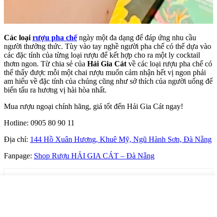
Các loại
rượu pha chế
ngày một đa dạng để đáp ứng nhu cầu
người thưởng thức. Tùy vào tay nghề người pha chế có thể dựa vào
các đặc tính của từng loại rượu để kết hợp cho ra một ly cocktail
thơm ngon. Từ chia sẻ của
Hải Gia Cát
về các loại rượu pha chế có
thể thấy được mỗi một chai rượu muốn cảm nhận hết vị ngon phải
am hiểu về đặc tính của chúng cũng như sở thích của người uống để
biến tấu ra hương vị hài hòa nhất.
Mua rượu ngoại chính hãng, giá tốt đến Hải Gia Cát ngay!
Hotline: 0905 80 90 11
Địa chỉ:
144 Hồ Xuân Hương, Khuê Mỹ, Ngũ Hành Sơn, Đà Nẵng
Fanpage:
Shop Rượu HẢI GIA CÁT – Đà Nẵng