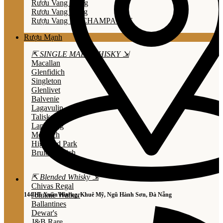
Rươu Vang Trắng
Rươu Vang Hồng
Rượu Vang Nổ/CHAMPAGNE
Rượu Mạnh
⇱ SINGLE MALT WHISKY ⇲
Macallan
Glenfidich
Singleton
Glenlivet
Balvenie
Lagavulin
Talisker
Laphroaig
Mortlach
Highland Park
Bruichladdich
⇱ Blended Whisky ⇲
Chivas Regal
Johnnie Walker
144 Hồ Xuân Hương, Khuê Mỹ, Ngũ Hành Sơn, Đà Nẵng
Ballantines
Dewar's
J&B Rare