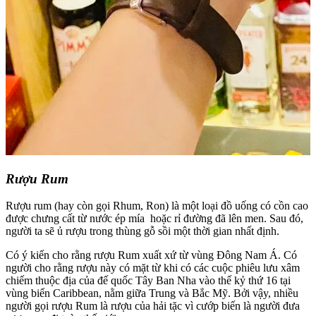
Rượu Rum
Rượu rum (hay còn gọi Rhum, Ron) là một loại đồ uống có cồn cao
được chưng cất từ nước ép mía hoặc rỉ đường đã lên men. Sau đó,
người ta sẽ ủ rượu trong thùng gỗ sồi một thời gian nhất định.
Có ý kiến cho rằng rượu Rum xuất xứ từ vùng Đông Nam Á. Có
người cho rằng rượu này có mặt từ khi có các cuộc phiêu lưu xâm
chiếm thuộc địa của đế quốc Tây Ban Nha vào thế kỷ thứ 16 tại
vùng biển Caribbean, nằm giữa Trung và Bắc Mỹ. Bởi vậy, nhiều
người gọi rượu Rum là rượu của hải tặc vì cướp biến là người đưa