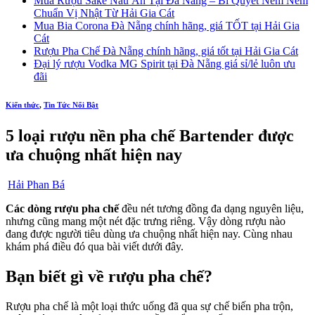
Mua Rượu Sake Nấu Ăn Tại Đà Nẵng – Bí Quyết Nêm Nếm
Chuẩn Vị Nhật Từ Hải Gia Cát
Mua Bia Corona Đà Nẵng chính hãng, giá TỐT tại Hải Gia
Cát
Rượu Pha Chế Đà Nẵng chính hãng, giá tốt tại Hải Gia Cát
Đại lý rượu Vodka MG Spirit tại Đà Nẵng giá sỉ/lẻ luôn ưu
đãi
Kiến thức
,
Tin Tức Nổi Bật
5 loại rượu nền pha chế Bartender được
ưa chuộng nhất hiện nay
Hải Phan Bá
Các dòng
rượu pha chế
đều nét tương đồng đa dạng nguyên liệu,
nhưng cũng mang một nét đặc trưng riêng. Vậy dòng rượu nào
đang được người tiêu dùng ưa chuộng nhất hiện nay. Cùng nhau
khám phá điều đó qua bài viết dưới đây.
Bạn biết gì về rượu pha chế?
Rượu pha chế là một loại thức uống đã qua sự chế biến pha trộn,