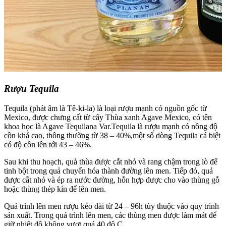
Rượu Tequila
Tequila (phát âm là Tê-ki-la) là loại rượu mạnh có nguồn gốc từ
Mexico, được chưng cất từ cây Thùa xanh Agave Mexico, có tên
khoa học là Agave Tequilana Var.Tequila là rượu mạnh có nồng độ
cồn khá cao, thông thường từ 38 – 40%,một số dòng Tequila cá biệt
có độ cồn lên tới 43 – 46%.
Sau khi thu hoạch, quả thùa được cắt nhỏ và rang chậm trong lò để
tinh bột trong quả chuyển hóa thành đường lên men. Tiếp đó, quả
được cắt nhỏ và ép ra nước đường, hỗn hợp được cho vào thùng gỗ
hoặc thùng thép kín để lên men.
Quá trình lên men rượu kéo dài từ 24 – 96h tùy thuộc vào quy trình
sản xuất. Trong quá trình lên men, các thùng men được làm mát để
giữ nhiệt độ không vượt quá 40 độ C.