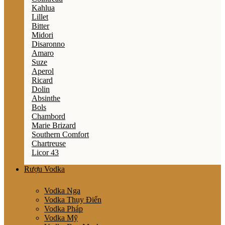
Kahlua
Lillet
Bitter
Midori
Disaronno
Amaro
Suze
Aperol
Ricard
Dolin
Absinthe
Bols
Chambord
Marie Brizard
Southern Comfort
Chartreuse
Licor 43
Rượu Vodka
Vodka Nga
Vodka Thụy Điển
Vodka Pháp
Vodka Mỹ