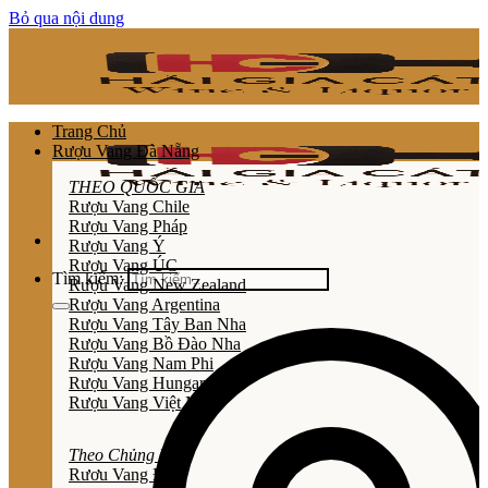
Bỏ qua nội dung
Trang Chủ
Rượu Vang Đà Nẵng
THEO QUỐC GIA
Rượu Vang Chile
Rượu Vang Pháp
Rượu Vang Ý
Rượu Vang ÚC
Tìm kiếm:
Rượu Vang New Zealand
Rượu Vang Argentina
Rượu Vang Tây Ban Nha
Rượu Vang Bồ Đào Nha
Rượu Vang Nam Phi
Rượu Vang Hungary
Rượu Vang Việt Nam
Theo Chủng Loại
Rươu Vang Đỏ