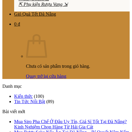
⇱ Phụ kiện Rượu Vang ⇲
Giỏ Quà Tết Đà Nẵng
0
₫
Chưa có sản phẩm trong giỏ hàng.
Quay trở lại cửa hàng
Danh mục
Kiến thức
(100)
Tin Tức Nổi Bật
(89)
Bài viết mới
Mua Siro Pha Chế Ở Đâu Uy Tín, Giá Sỉ Tốt Tại Đà Nẵng?
Kinh Nghiệm Chọn Hàng Từ Hải Gia Cát