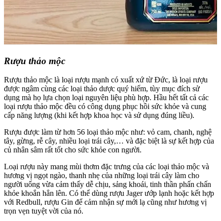
Rượu thảo mộc
Rượu thảo mộc là loại rượu mạnh có xuất xứ từ Đức, là loại rượu
được ngâm cùng các loại thảo dược quý hiếm, tùy mục đích sử
dụng mà họ lựa chọn loại nguyên liệu phù hợp. Hầu hết tất cả các
loại rượu thảo mộc đều có công dụng phục hồi sức khỏe và cung
cấp năng lượng (khi kết hợp khoa học và sử dụng đúng liều).
Rượu được làm từ hơn 56 loại thảo mộc như: vỏ cam, chanh, nghệ
tây, gừng, rễ cây, nhiều loại trái cây,… và đặc biệt là sự kết hợp của
củ nhân sâm rất tốt cho sức khỏe con người.
Loại rượu này mang mùi thơm đặc trưng của các loại thảo mộc và
hương vị ngọt ngào, thanh nhẹ của những loại trái cây làm cho
người uống vừa cảm thấy dễ chịu, sảng khoái, tinh thần phấn chấn
khỏe khoắn hẳn lên. Có thể dùng rượu Jager ướp lạnh hoặc kết hợp
với Redbull, rượu Gin để cảm nhận sự mới lạ cũng như hương vị
trọn vẹn tuyệt vời của nó.