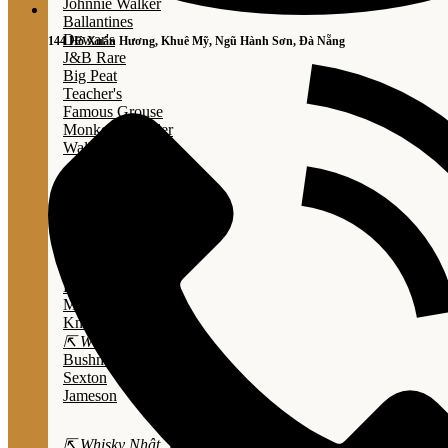
Johnnie Walker
Ballantines
Dewar's
144 Hồ Xuân Hương, Khuê Mỹ, Ngũ Hành Sơn, Đà Nẵng
J&B Rare
Big Peat
Teacher's
Famous Grouse
Monkey Shouder
Wall Street
⇱ Whiskey Mỹ ⇲
Jack Daniel’s
Jim Beam
Wild Turkey
Bulleit Bourbon
Evan Williams
Marker's Mark
Knob Creek
⇱ Whiskey Ailen ⇲
Bushmills
Sexton
Jameson
⇱ Whisky Nhật ⇲