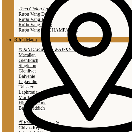
Theo Chủng Loại
Rươu Vang Đỏ
Rươu Vang Trắng
Rươu Vang Hồng
Rượu Vang Nổ/CHAMPAGNE
Rượu Mạnh
⇱ SINGLE MALT WHISKY ⇲
Macallan
Glenfidich
Singleton
Glenlivet
Balvenie
Lagavulin
Talisker
Laphroaig
Mortlach
Highland Park
Bruichladdich
⇱ Blended Whisky ⇲
Chivas Regal