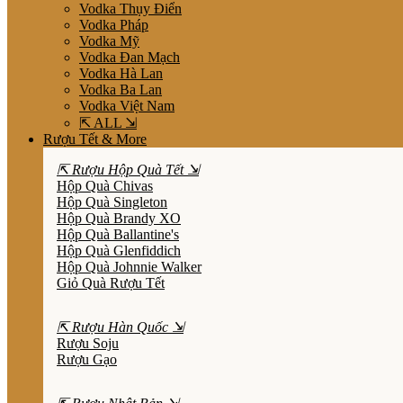
Vodka Thụy Điển
Vodka Pháp
Vodka Mỹ
Vodka Đan Mạch
Vodka Hà Lan
Vodka Ba Lan
Vodka Việt Nam
⇱ ALL ⇲
Rượu Tết & More
⇱ Rượu Hộp Quà Tết ⇲
Hộp Quà Chivas
Hộp Quà Singleton
Hộp Quà Brandy XO
Hộp Quà Ballantine's
Hộp Quà Glenfiddich
Hộp Quà Johnnie Walker
Giỏ Quà Rượu Tết
⇱ Rượu Hàn Quốc ⇲
Rượu Soju
Rượu Gạo