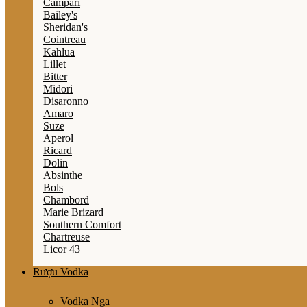
Campari
Bailey's
Sheridan's
Cointreau
Kahlua
Lillet
Bitter
Midori
Disaronno
Amaro
Suze
Aperol
Ricard
Dolin
Absinthe
Bols
Chambord
Marie Brizard
Southern Comfort
Chartreuse
Licor 43
Rượu Vodka
Vodka Nga