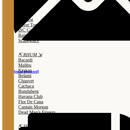
Lady Triệu
Sông Cái
Opihr
Bulldog
Silver Top
ISC Gin
Baigur
Scapegrace
⇱ RHUM ⇲
Bacardi
Malibu
Kraken
[email protected]
Belami
Chauvet
Cachaca
Bundaberg
Havana Club
Flor De Cana
Captain Morgan
Dead Man’s Fingers
⇱ TEQUILA ⇲