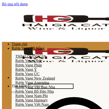
Bỏ qua nội dung
Trang chủ
Rượu Vang Đà Nẵng
THEO QUỐC GIA
Rượu Vang Chile
Rượu Vang Pháp
Rượu Vang Ý
Rượu Vang ÚC
Rượu Vang New Zealand
Rượu Vang Argentina
Tìm kiếm:
Rượu Vang Tây Ban Nha
Rượu Vang Bồ Đào Nha
Rượu Vang Nam Phi
Rượu Vang Hungary
Rượu Vang Việt Nam