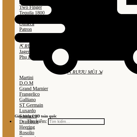
Jose Cuervo
Two Finger
Tequila 1800
Don Julio
Olmeca
Patron
Sauza
Mezcal
⇱ RƯỢU THẢO MỘC ⇲
Jagermeister
Phụ Kiện
⇱ RƯỢU MÙI ⇲
Martini
D.O.M
Grand Marnier
Frangelico
Galliano
ST Germain
Luxardo
Sambuca
Giao hàng COD toàn quốc
Tìm kiếm:
Drambuie
Heering
Rosolio