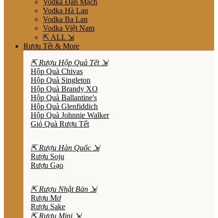
Vodka Đan Mạch
Vodka Hà Lan
Vodka Ba Lan
Vodka Việt Nam
⇱ ALL ⇲
Rượu Tết & More
⇱ Rượu Hộp Quà Tết ⇲
Hộp Quà Chivas
Hộp Quà Singleton
Hộp Quà Brandy XO
Hộp Quà Ballantine's
Hộp Quà Glenfiddich
Hộp Quà Johnnie Walker
Giỏ Quà Rượu Tết
⇱ Rượu Hàn Quốc ⇲
Rượu Soju
Rượu Gạo
⇱ Rượu Nhật Bản ⇲
Rượu Mơ
Rượu Sake
⇱ Rượu Mini ⇲