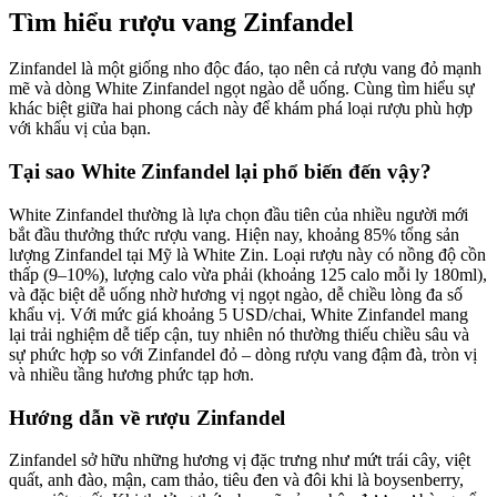
Tìm hiểu rượu vang Zinfandel
Zinfandel là một giống nho độc đáo, tạo nên cả rượu vang đỏ mạnh
mẽ và dòng White Zinfandel ngọt ngào dễ uống. Cùng tìm hiểu sự
khác biệt giữa hai phong cách này để khám phá loại rượu phù hợp
với khẩu vị của bạn.
Tại sao White Zinfandel lại phổ biến đến vậy?
White Zinfandel thường là lựa chọn đầu tiên của nhiều người mới
bắt đầu thưởng thức rượu vang. Hiện nay, khoảng 85% tổng sản
lượng Zinfandel tại Mỹ là White Zin. Loại rượu này có nồng độ cồn
thấp (9–10%), lượng calo vừa phải (khoảng 125 calo mỗi ly 180ml),
và đặc biệt dễ uống nhờ hương vị ngọt ngào, dễ chiều lòng đa số
khẩu vị. Với mức giá khoảng 5 USD/chai, White Zinfandel mang
lại trải nghiệm dễ tiếp cận, tuy nhiên nó thường thiếu chiều sâu và
sự phức hợp so với Zinfandel đỏ – dòng rượu vang đậm đà, tròn vị
và nhiều tầng hương phức tạp hơn.
Hướng dẫn về rượu Zinfandel
Zinfandel sở hữu những hương vị đặc trưng như mứt trái cây, việt
quất, anh đào, mận, cam thảo, tiêu đen và đôi khi là boysenberry,