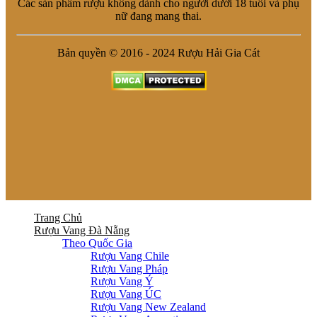
Các sản phẩm rượu không dành cho người dưới 18 tuổi và phụ
nữ đang mang thai.
Bản quyền © 2016 - 2024 Rượu Hải Gia Cát
Trang Chủ
Rượu Vang Đà Nẵng
Theo Quốc Gia
Rượu Vang Chile
Rượu Vang Pháp
Rượu Vang Ý
Rượu Vang ÚC
Rượu Vang New Zealand