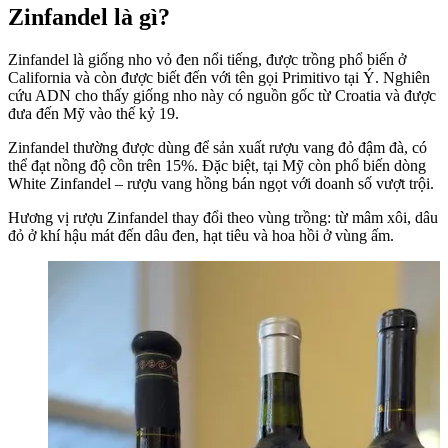
Zinfandel là gì?
Zinfandel là giống nho vỏ đen nổi tiếng, được trồng phổ biến ở
California và còn được biết đến với tên gọi Primitivo tại Ý. Nghiên
cứu ADN cho thấy giống nho này có nguồn gốc từ Croatia và được
đưa đến Mỹ vào thế kỷ 19.
Zinfandel thường được dùng để sản xuất rượu vang đỏ đậm đà, có
thể đạt nồng độ cồn trên 15%. Đặc biệt, tại Mỹ còn phổ biến dòng
White Zinfandel – rượu vang hồng bán ngọt với doanh số vượt trội.
Hương vị rượu Zinfandel thay đổi theo vùng trồng: từ mâm xôi, dâu
đỏ ở khí hậu mát đến dâu đen, hạt tiêu và hoa hồi ở vùng ấm.