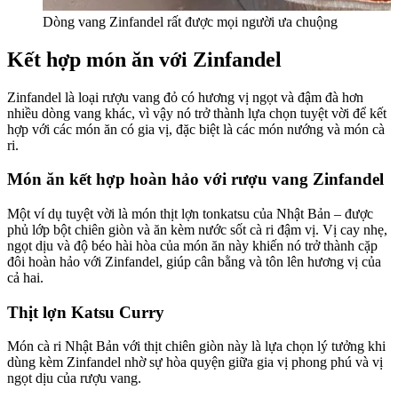
Dòng vang Zinfandel rất được mọi người ưa chuộng
Kết hợp món ăn với Zinfandel
Zinfandel là loại rượu vang đỏ có hương vị ngọt và đậm đà hơn
nhiều dòng vang khác, vì vậy nó trở thành lựa chọn tuyệt vời để kết
hợp với các món ăn có gia vị, đặc biệt là các món nướng và món cà
ri.
Món ăn kết hợp hoàn hảo với rượu vang Zinfandel
Một ví dụ tuyệt vời là món thịt lợn tonkatsu của Nhật Bản – được
phủ lớp bột chiên giòn và ăn kèm nước sốt cà ri đậm vị. Vị cay nhẹ,
ngọt dịu và độ béo hài hòa của món ăn này khiến nó trở thành cặp
đôi hoàn hảo với Zinfandel, giúp cân bằng và tôn lên hương vị của
cả hai.
Thịt lợn Katsu Curry
Món cà ri Nhật Bản với thịt chiên giòn này là lựa chọn lý tưởng khi
dùng kèm Zinfandel nhờ sự hòa quyện giữa gia vị phong phú và vị
ngọt dịu của rượu vang.