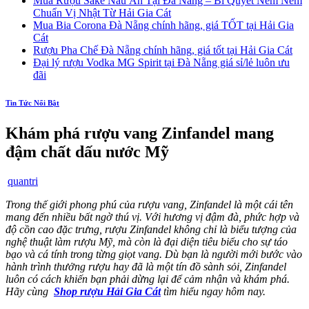
Mua Rượu Sake Nấu Ăn Tại Đà Nẵng – Bí Quyết Nêm Nếm
Chuẩn Vị Nhật Từ Hải Gia Cát
Mua Bia Corona Đà Nẵng chính hãng, giá TỐT tại Hải Gia
Cát
Rượu Pha Chế Đà Nẵng chính hãng, giá tốt tại Hải Gia Cát
Đại lý rượu Vodka MG Spirit tại Đà Nẵng giá sỉ/lẻ luôn ưu
đãi
Tin Tức Nổi Bật
Khám phá rượu vang Zinfandel mang
đậm chất dấu nước Mỹ
quantri
Trong thế giới phong phú của rượu vang, Zinfandel là một cái tên
mang đến nhiều bất ngờ thú vị. Với hương vị đậm đà, phức hợp và
độ cồn cao đặc trưng, rượu Zinfandel không chỉ là biểu tượng của
nghệ thuật làm rượu Mỹ, mà còn là đại diện tiêu biểu cho sự táo
bạo và cá tính trong từng giọt vang. Dù bạn là người mới bước vào
hành trình thưởng rượu hay đã là một tín đồ sành sỏi, Zinfandel
luôn có cách khiến bạn phải dừng lại để cảm nhận và khám phá.
Hãy cùng
Shop rượu Hải Gia Cát
tìm hiểu ngay hôm nay.