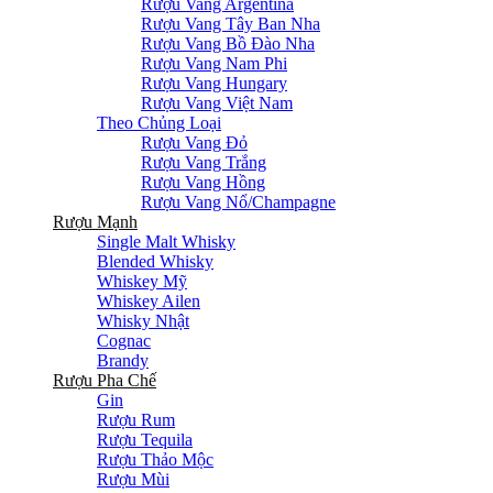
Rượu Vang Argentina
Rượu Vang Tây Ban Nha
Rượu Vang Bồ Đào Nha
Rượu Vang Nam Phi
Rượu Vang Hungary
Rượu Vang Việt Nam
Theo Chủng Loại
Rượu Vang Đỏ
Rượu Vang Trắng
Rượu Vang Hồng
Rượu Vang Nổ/Champagne
Rượu Mạnh
Single Malt Whisky
Blended Whisky
Whiskey Mỹ
Whiskey Ailen
Whisky Nhật
Cognac
Brandy
Rượu Pha Chế
Gin
Rượu Rum
Rượu Tequila
Rượu Thảo Mộc
Rượu Mùi