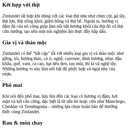
Kết hợp với thịt
Zinfandel rất hợp khi dùng với các loại thịt nhẹ như chim cút, gà tây,
thịt lợn, thịt xông khói, giăm bông và thịt bê. Ngoài ra, hương vị
đậm đà của nó cũng giúp làm nổi bật hương khói của thịt đỏ và thịt
cừu nướng, tạo nên một trải nghiệm ẩm thực đầy hấp dẫn.
Gia vị và thảo mộc
Zinfandel có thể “bắt cặp” tốt với nhiều loại gia vị và thảo mộc như
gừng, tỏi, hương thảo, cà ri, nghệ, cayenne, đinh hương, nhục đậu
khấu, quế, vani, ca cao, hạt tiêu đen, rau mùi, thì là và nghệ tây.
Những hương vị này làm nổi bật độ phức hợp và ngọt nhẹ của
rượu.
Phô mai
Khi nói đến phô mai, hãy tìm đến các loại có hương vị đậm, hơi
mặn và kết cấu cứng, đặc biệt là từ sữa bò hoặc cừu như Manchego,
Cheddar và Trentingrana – những lựa chọn hoàn hảo để thưởng
thức cùng Zinfandel.
Rau & món chay