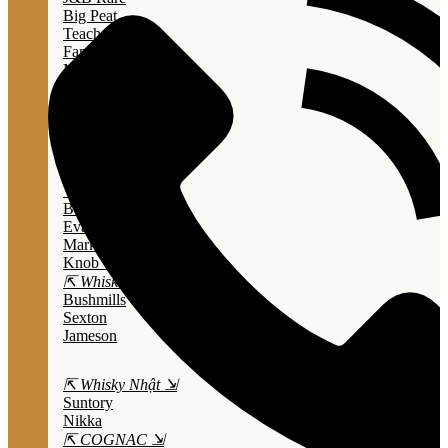
Big Peat
Teacher's
Famous Grouse
Monkey Shouder
Wall Street
⇱ Whiskey Mỹ ⇲
Jack Daniel’s
Jim Beam
Wild Turkey
Bulleit Bourbon
Evan Williams
Marker's Mark
Knob Creek
⇱ Whiskey Ailen ⇲
Bushmills
Sexton
Jameson
⇱ Whisky Nhật ⇲
Suntory
Nikka
⇱ COGNAC ⇲