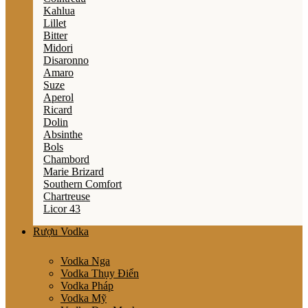
Kahlua
Lillet
Bitter
Midori
Disaronno
Amaro
Suze
Aperol
Ricard
Dolin
Absinthe
Bols
Chambord
Marie Brizard
Southern Comfort
Chartreuse
Licor 43
Rượu Vodka
Vodka Nga
Vodka Thụy Điển
Vodka Pháp
Vodka Mỹ