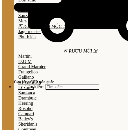
Olmeca
Patron
Sauza
Mezcal
⇱ RƯỢU THẢO MỘC ⇲
Jagermeister
Phụ Kiện
⇱ RƯỢU MÙI ⇲
Martini
D.O.M
Grand Marnier
Frangelico
Galliano
Giao hàng COD toàn quốc
ST Germain
Tìm kiếm:
Luxardo
Sambuca
Drambuie
Heering
Rosolio
Campari
Bailey's
Sheridan's
Cointreau