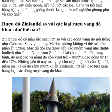
nam việt quất. Khi thưởng thức, bạn sẽ cảm nhận được sự bùng nổ
của vị trái cây chín mọng, tiếp nối bởi các loại gia vị và kết thúc
bằng hậu vị khói nhẹ giống thuốc lá, tạo nên trải nghiệm phong phú
và khó quên.
Rượu đỏ Zinfandel so với các loại rượu vang đỏ
khác như thế nào?
Zinfandel đỏ có màu sắc nhạt hơn so với các dòng vang đỏ nổi tiếng
như Cabernet Sauvignon hay Merlot, nhưng không vì thế mà kém
phần ấn tượng. Mặc dù đôi khi được xếp vào nhóm vang nhẹ (light-
bodied) như Pinot Noir, rượu Zinfandel lại có tanin ở mức trung
bình, độ axit cao và nồng độ cồn vượt trội – thường dao động từ 14
đến 17%. Những yếu tố này mang lại cho rượu một kết cấu đậm đà,
mềm mại và có độ sánh mượt khiến Zinfandel trở nên đặc biệt giữa
hàng loạt các dòng rượu vang đỏ khác.