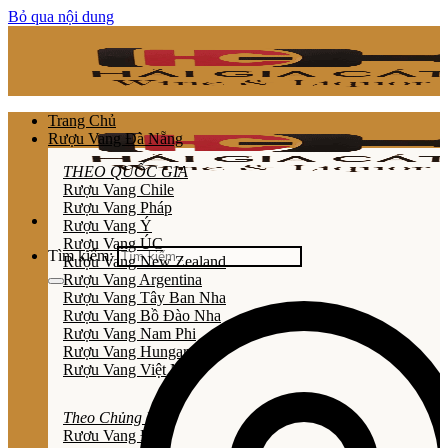
Bỏ qua nội dung
Trang Chủ
Rượu Vang Đà Nẵng
THEO QUỐC GIA
Rượu Vang Chile
Rượu Vang Pháp
Rượu Vang Ý
Rượu Vang ÚC
Tìm kiếm:
Rượu Vang New Zealand
Rượu Vang Argentina
Rượu Vang Tây Ban Nha
Rượu Vang Bồ Đào Nha
Rượu Vang Nam Phi
Rượu Vang Hungary
Rượu Vang Việt Nam
Theo Chủng Loại
Rươu Vang Đỏ