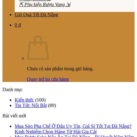
⇱ Phụ kiện Rượu Vang ⇲
Giỏ Quà Tết Đà Nẵng
0
₫
Chưa có sản phẩm trong giỏ hàng.
Quay trở lại cửa hàng
Danh mục
Kiến thức
(100)
Tin Tức Nổi Bật
(89)
Bài viết mới
Mua Siro Pha Chế Ở Đâu Uy Tín, Giá Sỉ Tốt Tại Đà Nẵng?
Kinh Nghiệm Chọn Hàng Từ Hải Gia Cát