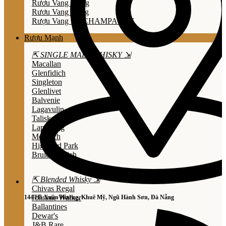
Rươu Vang Trắng
Rươu Vang Hồng
Rượu Vang Nổ/CHAMPAGNE
Rượu Mạnh
⇱ SINGLE MALT WHISKY ⇲
Macallan
Glenfidich
Singleton
Glenlivet
Balvenie
Lagavulin
Talisker
Laphroaig
Mortlach
Highland Park
Bruichladdich
⇱ Blended Whisky ⇲
Chivas Regal
Johnnie Walker
144 Hồ Xuân Hương, Khuê Mỹ, Ngũ Hành Sơn, Đà Nẵng
Ballantines
Dewar's
J&B Rare