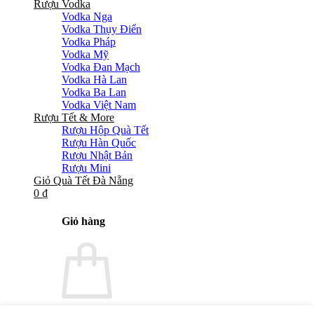
Rượu Vodka
Vodka Nga
Vodka Thụy Điển
Vodka Pháp
Vodka Mỹ
Vodka Đan Mạch
Vodka Hà Lan
Vodka Ba Lan
Vodka Việt Nam
Rượu Tết & More
Rượu Hộp Quà Tết
Rượu Hàn Quốc
Rượu Nhật Bản
Rượu Mini
Giỏ Quà Tết Đà Nẵng
0
₫
Giỏ hàng