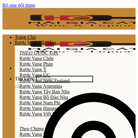
Bỏ qua nội dung
Trang Chủ
Rượu Vang Đà Nẵng
THEO QUỐC GIA
Rượu Vang Chile
Rượu Vang Pháp
Rượu Vang Ý
Rượu Vang ÚC
Tìm kiếm:
Rượu Vang New Zealand
Rượu Vang Argentina
Rượu Vang Tây Ban Nha
Rượu Vang Bồ Đào Nha
Rượu Vang Nam Phi
Rượu Vang Hungary
Rượu Vang Việt Nam
Theo Chủng Loại
Rươu Vang Đỏ