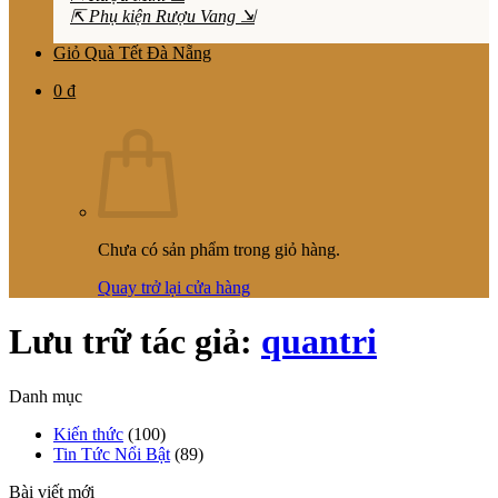
⇱ Phụ kiện Rượu Vang ⇲
Giỏ Quà Tết Đà Nẵng
0
₫
Chưa có sản phẩm trong giỏ hàng.
Quay trở lại cửa hàng
Lưu trữ tác giả:
quantri
Danh mục
Kiến thức
(100)
Tin Tức Nổi Bật
(89)
Bài viết mới