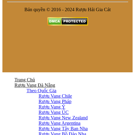
Bản quyền © 2016 - 2024 Rượu Hải Gia Cát
Trang Chủ
Rượu Vang Đà Nẵng
Theo Quốc Gia
Rượu Vang Chile
Rượu Vang Pháp
Rượu Vang Ý
Rượu Vang ÚC
Rượu Vang New Zealand
Rượu Vang Argentina
Rượu Vang Tây Ban Nha
Rượu Vang Bồ Đào Nha