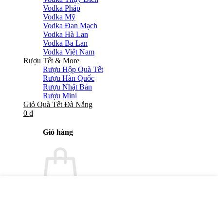
Vodka Pháp
Vodka Mỹ
Vodka Đan Mạch
Vodka Hà Lan
Vodka Ba Lan
Vodka Việt Nam
Rượu Tết & More
Rượu Hộp Quà Tết
Rượu Hàn Quốc
Rượu Nhật Bản
Rượu Mini
Giỏ Quà Tết Đà Nẵng
0
₫
Giỏ hàng
Chưa có sản phẩm trong giỏ hàng.
Quay trở lại cửa hàng