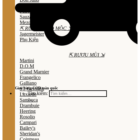
Olmeca
Patron
Sauza
Mezcal
⇱ RƯỢU THẢO MỘC ⇲
Jagermeister
Phụ Kiện
⇱ RƯỢU MÙI ⇲
Martini
D.O.M
Grand Marnier
Frangelico
Galliano
Giao hàng COD toàn quốc
ST Germain
Tìm kiếm:
Luxardo
Sambuca
Drambuie
Heering
Rosolio
Campari
Bailey's
Sheridan's
Cointreau