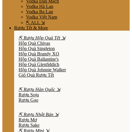
Vodka Đan Mạch
Vodka Hà Lan
Vodka Ba Lan
Vodka Việt Nam
⇱ ALL ⇲
Rượu Tết & More
⇱ Rượu Hộp Quà Tết ⇲
Hộp Quà Chivas
Hộp Quà Singleton
Hộp Quà Brandy XO
Hộp Quà Ballantine's
Hộp Quà Glenfiddich
Hộp Quà Johnnie Walker
Giỏ Quà Rượu Tết
⇱ Rượu Hàn Quốc ⇲
Rượu Soju
Rượu Gạo
⇱ Rượu Nhật Bản ⇲
Rượu Mơ
Rượu Sake
⇱ Rượu Mini ⇲