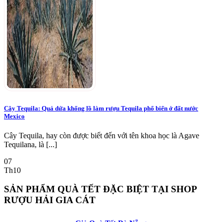
Cây Tequila: Quả dứa khổng lồ làm rượu Tequila phổ biến ở đất nước
Mexico
Cây Tequila, hay còn được biết đến với tên khoa học là Agave
Tequilana, là [...]
07
Th10
SẢN PHẨM QUÀ TẾT ĐẶC BIỆT TẠI SHOP
RƯỢU HẢI GIA CÁT