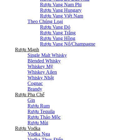
Rượu Vang Nam Phi
Rượu Vang Hungary
Rượu Vang Việt Nam
Theo Chủng Loại
Rượu Vang Đỏ
Rượu Vang Trắng
Rượu Vang Hồng
Rượu Vang Nổ/Champagne
Rượu Mạnh
Single Malt Whisky
Blended Whisky
Whiskey Mỹ
Whiskey Ailen
Whisky Nhật
Cognac
Brandy
Rượu Pha Chế
Gin
Rượu Rum
Rượu Tequila
Rượu Thảo Mộc
Rượu Mùi
Rượu Vodka
Vodka Nga
Vodka Thụy Điển