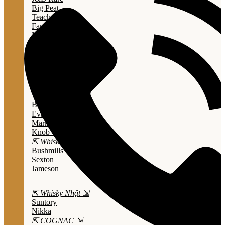
Big Peat
Teacher's
Famous Grouse
Monkey Shouder
Wall Street
⇱ Whiskey Mỹ ⇲
Jack Daniel’s
Jim Beam
Wild Turkey
Bulleit Bourbon
Evan Williams
Marker's Mark
Knob Creek
⇱ Whiskey Ailen ⇲
Bushmills
Sexton
Jameson
⇱ Whisky Nhật ⇲
Suntory
Nikka
⇱ COGNAC ⇲