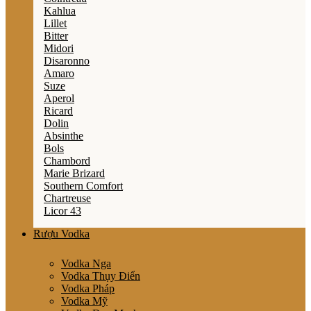
Kahlua
Lillet
Bitter
Midori
Disaronno
Amaro
Suze
Aperol
Ricard
Dolin
Absinthe
Bols
Chambord
Marie Brizard
Southern Comfort
Chartreuse
Licor 43
Rượu Vodka
Vodka Nga
Vodka Thụy Điển
Vodka Pháp
Vodka Mỹ