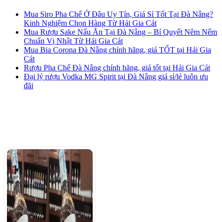
Mua Siro Pha Chế Ở Đâu Uy Tín, Giá Sỉ Tốt Tại Đà Nẵng?
Kinh Nghiệm Chọn Hàng Từ Hải Gia Cát
Mua Rượu Sake Nấu Ăn Tại Đà Nẵng – Bí Quyết Nêm Nếm
Chuẩn Vị Nhật Từ Hải Gia Cát
Mua Bia Corona Đà Nẵng chính hãng, giá TỐT tại Hải Gia
Cát
Rượu Pha Chế Đà Nẵng chính hãng, giá tốt tại Hải Gia Cát
Đại lý rượu Vodka MG Spirit tại Đà Nẵng giá sỉ/lẻ luôn ưu
đãi