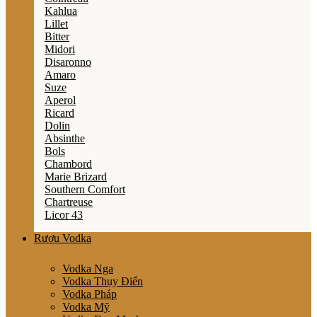
Kahlua
Lillet
Bitter
Midori
Disaronno
Amaro
Suze
Aperol
Ricard
Dolin
Absinthe
Bols
Chambord
Marie Brizard
Southern Comfort
Chartreuse
Licor 43
Rượu Vodka
Vodka Nga
Vodka Thụy Điển
Vodka Pháp
Vodka Mỹ