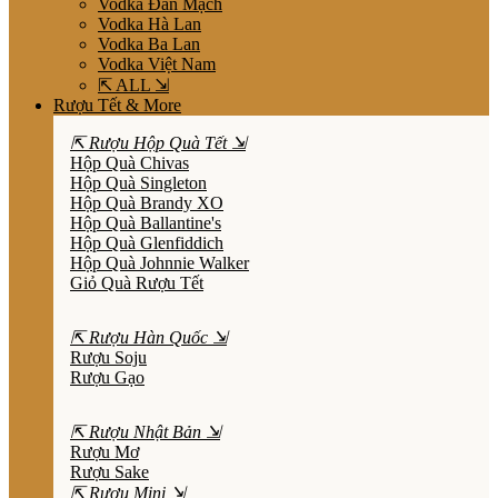
Vodka Đan Mạch
Vodka Hà Lan
Vodka Ba Lan
Vodka Việt Nam
⇱ ALL ⇲
Rượu Tết & More
⇱ Rượu Hộp Quà Tết ⇲
Hộp Quà Chivas
Hộp Quà Singleton
Hộp Quà Brandy XO
Hộp Quà Ballantine's
Hộp Quà Glenfiddich
Hộp Quà Johnnie Walker
Giỏ Quà Rượu Tết
⇱ Rượu Hàn Quốc ⇲
Rượu Soju
Rượu Gạo
⇱ Rượu Nhật Bản ⇲
Rượu Mơ
Rượu Sake
⇱ Rượu Mini ⇲