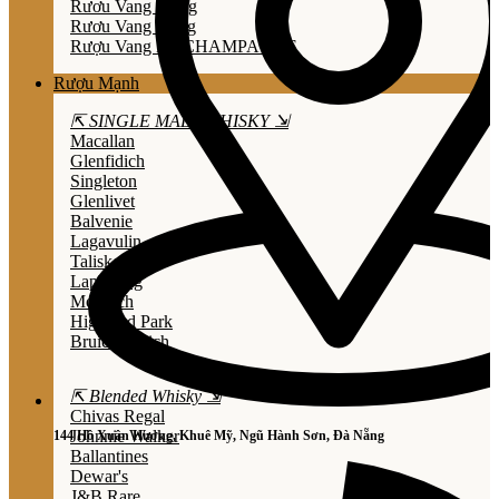
Rươu Vang Trắng
Rươu Vang Hồng
Rượu Vang Nổ/CHAMPAGNE
Rượu Mạnh
⇱ SINGLE MALT WHISKY ⇲
Macallan
Glenfidich
Singleton
Glenlivet
Balvenie
Lagavulin
Talisker
Laphroaig
Mortlach
Highland Park
Bruichladdich
⇱ Blended Whisky ⇲
Chivas Regal
Johnnie Walker
144 Hồ Xuân Hương, Khuê Mỹ, Ngũ Hành Sơn, Đà Nẵng
Ballantines
Dewar's
J&B Rare