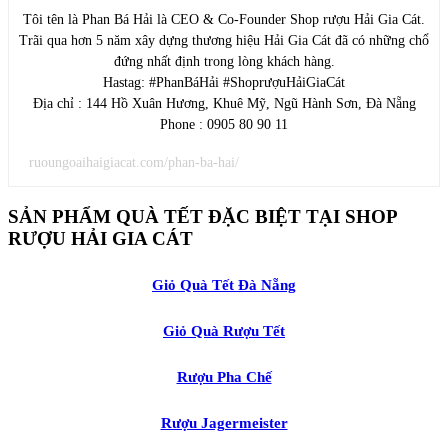
Tôi tên là Phan Bá Hải là CEO & Co-Founder Shop rượu Hải Gia Cát.
Trãi qua hơn 5 năm xây dựng thương hiệu Hải Gia Cát đã có những chổ
đứng nhất định trong lòng khách hàng.
Hastag: #PhanBáHải #ShoprượuHảiGiaCát
Địa chỉ : 144 Hồ Xuân Hương, Khuê Mỹ, Ngũ Hành Sơn, Đà Nẵng
Phone : 0905 80 90 11
ruoungoaihaigiacat.com/phan-ba-hai/
SẢN PHẨM QUÀ TẾT ĐẶC BIỆT TẠI SHOP
RƯỢU HẢI GIA CÁT
Giỏ Quà Tết Đà Nẵng
Giỏ Quà Rượu Tết
Rượu Pha Chế
Rượu Jagermeister