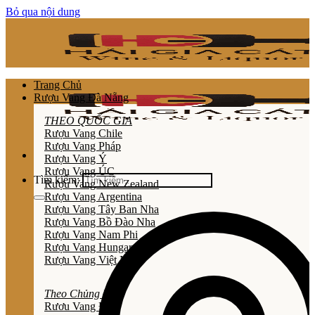
Bỏ qua nội dung
Trang Chủ
Rượu Vang Đà Nẵng
THEO QUỐC GIA
Rượu Vang Chile
Rượu Vang Pháp
Rượu Vang Ý
Rượu Vang ÚC
Tìm kiếm:
Rượu Vang New Zealand
Rượu Vang Argentina
Rượu Vang Tây Ban Nha
Rượu Vang Bồ Đào Nha
Rượu Vang Nam Phi
Rượu Vang Hungary
Rượu Vang Việt Nam
Theo Chủng Loại
Rươu Vang Đỏ