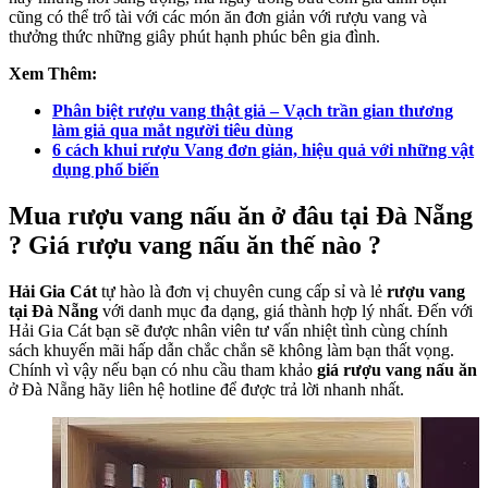
cũng có thể trổ tài với các món ăn đơn giản với rượu vang và
thưởng thức những giây phút hạnh phúc bên gia đình.
Xem Thêm:
Phân biệt rượu vang thật giả – Vạch trần gian thương
làm giả qua mắt người tiêu dùng
6 cách khui rượu Vang đơn giản, hiệu quả với những vật
dụng phổ biến
Mua rượu vang nấu ăn ở đâu tại Đà Nẵng
? Giá rượu vang nấu ăn thế nào ?
Hải Gia Cát
tự hào là đơn vị chuyên cung cấp sỉ và lẻ
rượu vang
tại Đà Nẵng
với danh mục đa dạng, giá thành hợp lý nhất. Đến với
Hải Gia Cát bạn sẽ được nhân viên tư vấn nhiệt tình cùng chính
sách khuyến mãi hấp dẫn chắc chắn sẽ không làm bạn thất vọng.
Chính vì vậy nếu bạn có nhu cầu tham khảo
giá rượu vang nấu ăn
ở Đà Nẵng hãy liên hệ hotline để được trả lời nhanh nhất.