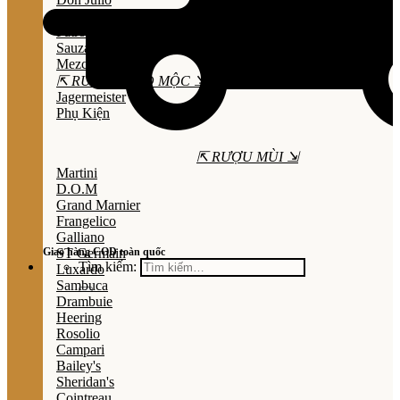
Olmeca
Patron
Sauza
Mezcal
⇱ RƯỢU THẢO MỘC ⇲
Jagermeister
Phụ Kiện
⇱ RƯỢU MÙI ⇲
Martini
D.O.M
Grand Marnier
Frangelico
Galliano
Giao hàng COD toàn quốc
ST Germain
Tìm kiếm:
Luxardo
Sambuca
Drambuie
Heering
Rosolio
Campari
Bailey's
Sheridan's
Cointreau