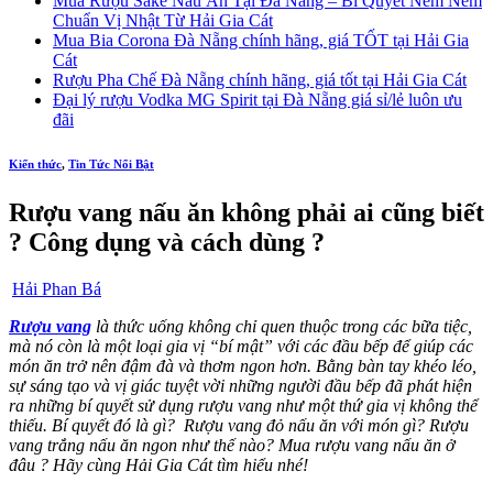
Mua Rượu Sake Nấu Ăn Tại Đà Nẵng – Bí Quyết Nêm Nếm
Chuẩn Vị Nhật Từ Hải Gia Cát
Mua Bia Corona Đà Nẵng chính hãng, giá TỐT tại Hải Gia
Cát
Rượu Pha Chế Đà Nẵng chính hãng, giá tốt tại Hải Gia Cát
Đại lý rượu Vodka MG Spirit tại Đà Nẵng giá sỉ/lẻ luôn ưu
đãi
Kiến thức
,
Tin Tức Nổi Bật
Rượu vang nấu ăn không phải ai cũng biết
? Công dụng và cách dùng ?
Hải Phan Bá
Rượu vang
là thức uống không chỉ quen thuộc trong các bữa tiệc,
mà nó còn là một loại gia vị “bí mật” với các đầu bếp để giúp các
món ăn trở nên đậm đà và thơm ngon hơn. Bằng bàn tay khéo léo,
sự sáng tạo và vị giác tuyệt vời những người đầu bếp đã phát hiện
ra những bí quyết sử dụng rượu vang như một thứ gia vị không thể
thiếu. Bí quyết đó là gì? Rượu vang đỏ nấu ăn với món gì? Rượu
vang trắng nấu ăn ngon như thế nào? Mua rượu vang nấu ăn ở
đâu ? Hãy cùng Hải Gia Cát tìm hiểu nhé!