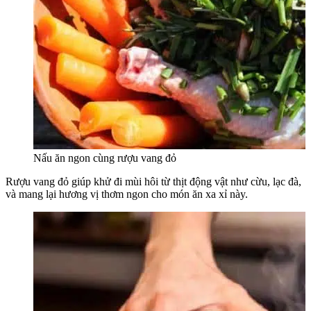
Nấu ăn ngon cùng rượu vang đỏ
Rượu vang đỏ giúp khử đi mùi hôi từ thịt động vật như cừu, lạc đà,
và mang lại hương vị thơm ngon cho món ăn xa xỉ này.