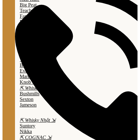
Big Peat
Teacher's
Famous Grouse
Monkey Shouder
Wall Street
⇱ Whiskey Mỹ ⇲
Jack Daniel’s
Jim Beam
Wild Turkey
Bulleit Bourbon
Evan Williams
Marker's Mark
Knob Creek
⇱ Whiskey Ailen ⇲
Bushmills
Sexton
Jameson
⇱ Whisky Nhật ⇲
Suntory
Nikka
⇱ COGNAC ⇲