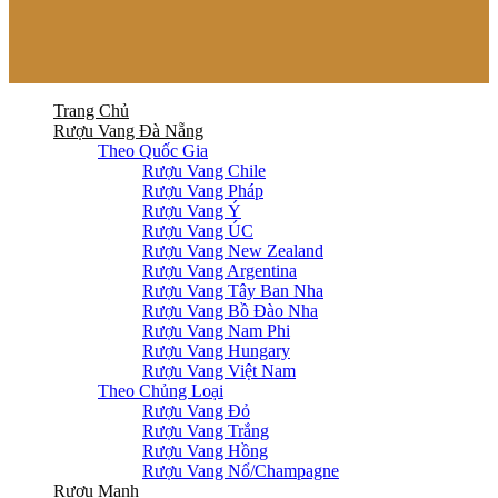
Trang Chủ
Rượu Vang Đà Nẵng
Theo Quốc Gia
Rượu Vang Chile
Rượu Vang Pháp
Rượu Vang Ý
Rượu Vang ÚC
Rượu Vang New Zealand
Rượu Vang Argentina
Rượu Vang Tây Ban Nha
Rượu Vang Bồ Đào Nha
Rượu Vang Nam Phi
Rượu Vang Hungary
Rượu Vang Việt Nam
Theo Chủng Loại
Rượu Vang Đỏ
Rượu Vang Trắng
Rượu Vang Hồng
Rượu Vang Nổ/Champagne
Rượu Mạnh