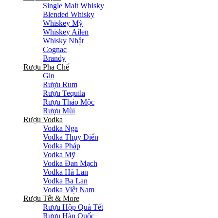
Single Malt Whisky
Blended Whisky
Whiskey Mỹ
Whiskey Ailen
Whisky Nhật
Cognac
Brandy
Rượu Pha Chế
Gin
Rượu Rum
Rượu Tequila
Rượu Thảo Mộc
Rượu Mùi
Rượu Vodka
Vodka Nga
Vodka Thụy Điển
Vodka Pháp
Vodka Mỹ
Vodka Đan Mạch
Vodka Hà Lan
Vodka Ba Lan
Vodka Việt Nam
Rượu Tết & More
Rượu Hộp Quà Tết
Rượu Hàn Quốc