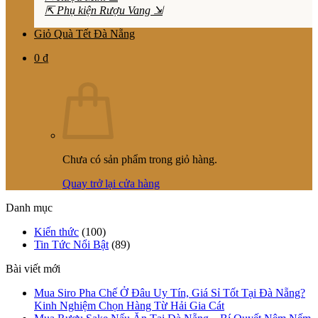
⇱ Phụ kiện Rượu Vang ⇲
Giỏ Quà Tết Đà Nẵng
0
₫
Chưa có sản phẩm trong giỏ hàng.
Quay trở lại cửa hàng
Danh mục
Kiến thức
(100)
Tin Tức Nổi Bật
(89)
Bài viết mới
Mua Siro Pha Chế Ở Đâu Uy Tín, Giá Sỉ Tốt Tại Đà Nẵng?
Kinh Nghiệm Chọn Hàng Từ Hải Gia Cát